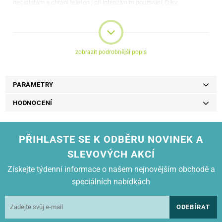
nečistotám a chrání telefon i při intenzivním používání. Díky
příjemnému dotyku a protiskluzové textuře telefon bezpečně drží v
ruce a eliminuje riziko náhodného upuštění.
Kryt je k dispozici v
několika barevných variantách
, což umožňuje
přizpůsobení individuálnímu stylu a preferencím uživatele.
zobrazit podrobnější popis
PARAMETRY
Kryt Opaco byl pečlivě navržen tak, aby
pojal všechny porty a
HODNOCENÍ
fotoaparáty
konkrétního modelu smartphonu. Jeho
přesné výřezy
dokonale padnou na zařízení a umožňují používat všechny funkce bez
nutnosti sundávat kryt.
PŘIHLASTE SE K ODBĚRU NOVINEK A
Kryt je vyroben z
TPU materiálu
, je nejen
odolný a flexibilní
, ale také
SLEVOVÝCH AKCÍ
vizuálně nezvětšuje telefon
a dokonale se přizpůsobí jeho tvaru. Navíc
nebrání funkci bezdrátových nabíječek. Kryt Opaco není jen o ochraně,
Získejte týdenní informace o našem nejnovějším obchodě a
ale i o pohodlí a stylu. Jeho
kompatibilita s držáky do auta
usnadňuje
speciálních nabídkách
používání smartphonu na cestách a zajišťuje plnou funkčnost i v
náročných podmínkách.
ODEBÍRAT
Specifikace: