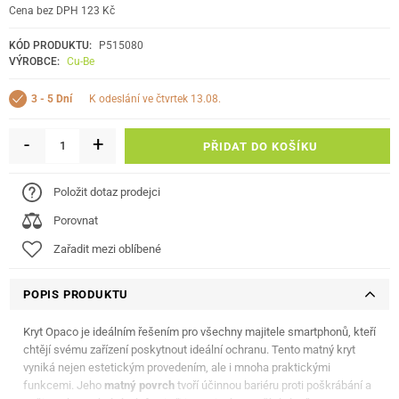
Cena bez DPH 123 Kč
KÓD PRODUKTU:
P515080
VÝROBCE:
Cu-Be
k odeslání ve čtvrtek 13.08.
3 - 5 Dní
-
+
PŘIDAT DO KOŠÍKU
Položit dotaz prodejci
Porovnat
Zařadit mezi oblíbené
POPIS PRODUKTU
Kryt Opaco je ideálním řešením pro všechny majitele smartphonů, kteří
chtějí svému zařízení poskytnout ideální ochranu. Tento matný kryt
vyniká nejen estetickým provedením, ale i mnoha praktickými
funkcemi. Jeho
matný povrch
tvoří účinnou bariéru proti poškrábání a