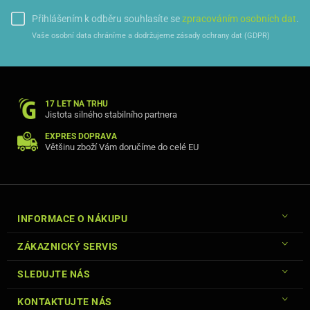
Materiál: TPU (termoplastický polyuretán)
Vzor: matný povrch
Přihlášením k odběru souhlasíte se
zpracováním osobních dat
.
Funkce:
Vaše osobní data chráníme a dodržujeme zásady ochrany dat (GDPR)
výřezy na porty
ochrana telefonu
17 LET NA TRHU
Jistota silného stabilního partnera
EXPRES DOPRAVA
Většinu zboží Vám doručíme do celé EU
INFORMACE O NÁKUPU
ZÁKAZNICKÝ SERVIS
SLEDUJTE NÁS
KONTAKTUJTE NÁS