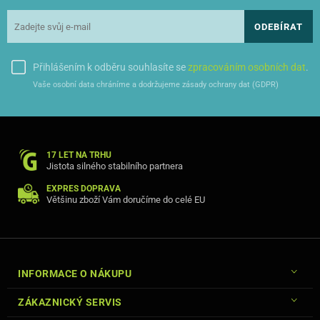
ODEBÍRAT
Přihlášením k odběru souhlasíte se
zpracováním osobních dat
.
Vaše osobní data chráníme a dodržujeme zásady ochrany dat (GDPR)
17 LET NA TRHU
Jistota silného stabilního partnera
EXPRES DOPRAVA
Většinu zboží Vám doručíme do celé EU
INFORMACE O NÁKUPU
ZÁKAZNICKÝ SERVIS