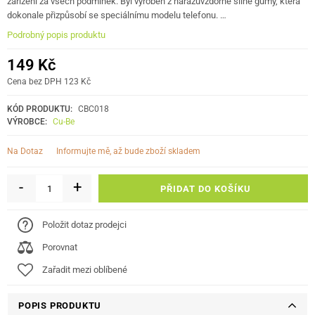
zařízení za všech podmínek. Byl vyroben z nárazuvzdorné silné gumy, která
dokonale přizpůsobí se speciálnímu modelu telefonu. …
Podrobný popis produktu
149 Kč
Cena bez DPH 123 Kč
KÓD PRODUKTU:
CBC018
VÝROBCE:
Cu-Be
informujte mě, až bude zboží skladem
Na Dotaz
-
+
PŘIDAT DO KOŠÍKU
Položit dotaz prodejci
Porovnat
Zařadit mezi oblíbené
POPIS PRODUKTU