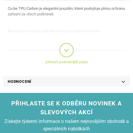
Cu-be TPU Carbon je elegantní pouzdro, které poskytuje plnou ochranu
zařízení za všech podmínek.
Byl vyroben z nárazuvzdorné silné gumy, která dokonale
přizpůsobí se speciálnímu modelu telefonu.
Zesílené rohy pouzdra poskytují
oporu během pádu a lehce vystupující okraje
zobrazit podrobnější popis
chrání také obrazovku.
HODNOCENÍ
Kombinace uhlíkového motivu s kartáčovaným hliníkem na zadní
straně
dělá pouzdro jedinečné a nadčasové.
PŘIHLASTE SE K ODBĚRU NOVINEK A
Je zachován plný přístup k tlačítkům, konektorům a neobtěžuje
SLEVOVÝCH AKCÍ
při používání fotoaparátu.
Získejte týdenní informace o našem nejnovějším obchodě a
speciálních nabídkách