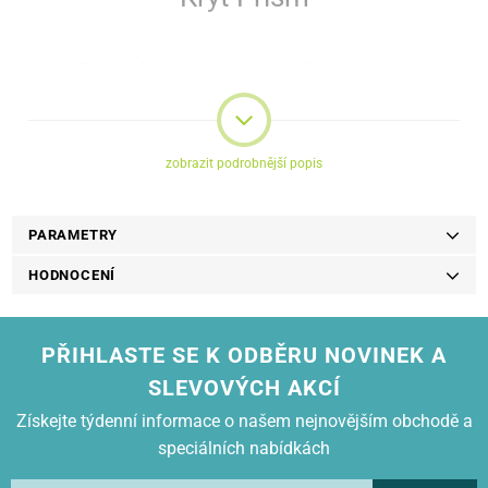
Kryt Prism je elegantní pouzdro, které zajišťuje úplnou ochranu
zařízení za všech podmínek. Díky svému vzhledu je vynikajícím
doplňkem.
zobrazit podrobnější popis
PARAMETRY
HODNOCENÍ
PŘIHLASTE SE K ODBĚRU NOVINEK A
SLEVOVÝCH AKCÍ
Získejte týdenní informace o našem nejnovějším obchodě a
speciálních nabídkách