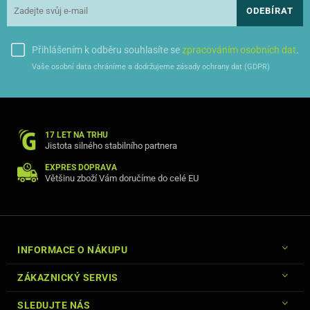
ODEBÍRAT
Přihlášením k odběru souhlasíte se
zpracováním osobních dat
.
Vaše osobní data chráníme a dodržujeme zásady ochrany dat (GDPR)
Kryt je vyroben z nárazuvzdorné silné gumy, která se dokonale
přizpůsobí Vašemu modelu telefonu.
17 LET NA TRHU
Jistota silného stabilního partnera
EXPRES DOPRAVA
Většinu zboží Vám doručíme do celé EU
INFORMACE O NÁKUPU
ZÁKAZNICKÝ SERVIS
SLEDUJTE NÁS