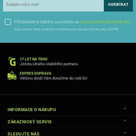
ODEBÍRAT
Přihlášením k odběru souhlasíte se
zpracováním osobních dat
.
Vaše osobní data chráníme a dodržujeme zásady ochrany dat (GDPR)
Kryt je vyroben z nárazuvzdorné silné gumy, která se dokonale
přizpůsobí Vašemu modelu telefonu.
17 LET NA TRHU
Jistota silného stabilního partnera
EXPRES DOPRAVA
Většinu zboží Vám doručíme do celé EU
INFORMACE O NÁKUPU
ZÁKAZNICKÝ SERVIS
SLEDUJTE NÁS