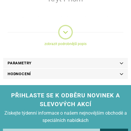
Kryt Prism je elegantní pouzdro, které zajišťuje úplnou ochranu
zařízení za všech podmínek. Díky svému vzhledu je vynikajícím
doplňkem.
zobrazit podrobnější popis
PARAMETRY
HODNOCENÍ
PŘIHLASTE SE K ODBĚRU NOVINEK A
SLEVOVÝCH AKCÍ
Získejte týdenní informace o našem nejnovějším obchodě a
speciálních nabídkách