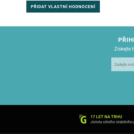
PŘIDAT VLASTNÍ HODNOCENÍ
PŘIH
Získejte
Vario pouzdro má praktickou k
17 LET NA TRHU
Jistota silného stabilního