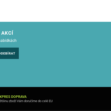
 AKCÍ
nabídkách
ODEBÍRAT
XPRES DOPRAVA
ětšinu zboží Vám doručíme do celé EU