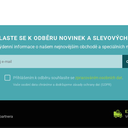
LASTE SE K ODBĚRU NOVINEK A SLEVOVÝCH
 týdenní informace o našem nejnovějším obchodě a speciálních 
apsu, ideální na karty nebo poznámky.
Přihlášením k odběru souhlasíte se
zpracováním osobních dat
.
Vaše osobní data chráníme a dodržujeme zásady ochrany dat (GDPR)
E
 partnera
V