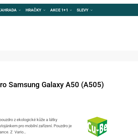
ZAHRADA
HRAČKY
AKCE 1+1
SLEVY
dro Samsung Galaxy A50 (A505)
pouzdro z ekologické kůže a látky
 stojánkem pro mobilní zařízení. Pouzdro je
gance. Z Vario…