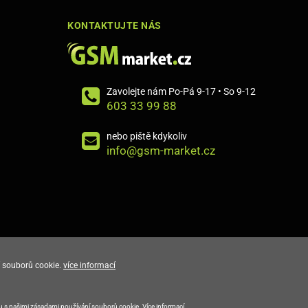
KONTAKTUJTE NÁS
Zavolejte nám Po-Pá 9-17 • So 9-12
603 33 99 88
nebo piště kdykoliv
info@gsm-market.cz
 souborů cookie.
více informací
E-shop vytvořila
du s našimi zásadami používání souborů cookie.
Více informací