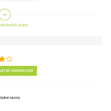
odrobnější popis
ASTNÍ HODNOCENÍ
u je příjemné na dotek,
díky jeho měkkému povrchu se příjemně drží
ilní zařízení před poškozením či pádem.
žádné názory