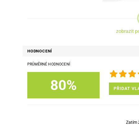
zobrazit p
HODNOCENÍ
PRŮMĚRNÉ HODNOCENÍ
80%
PŘIDAT VL
Vario pouzdro je vyrobené z kvalitního ekologického materiál
v ruce.
Pouzdro ochrání Vaše mob
Zatím 