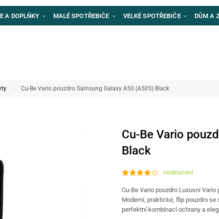
E A DOPLŇKY
MALÉ SPOTŘEBIČE
VELKÉ SPOTŘEBIČE
DŮM A 
yty
Cu-Be Vario pouzdro Samsung Galaxy A50 (A505) Black
Cu-Be Vario pouz
Black
Hodnocení
Cu-Be Vario pouzdro Luxusní Vario 
Moderní, praktické, flip pouzdro se
perfektní kombinací ochrany a ele