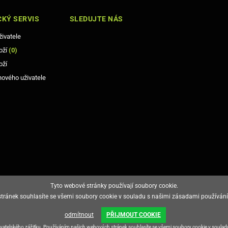
KÝ SERVIS
SLEDUJTE NÁS
živatele
oží
(
0
)
oží
nového uživatele
zdro z eco materiálu.
Tyto webové stránky používají soubory cookie.
ránek souhlasíte se všemi soubory cookie v souladu s našimi zásadami používání
odmítnout
PŘIJMOUT COOKIE
živatelského zážitku. Používáním našich webových stránek souhlasíte se všemi soubory cookie v soula