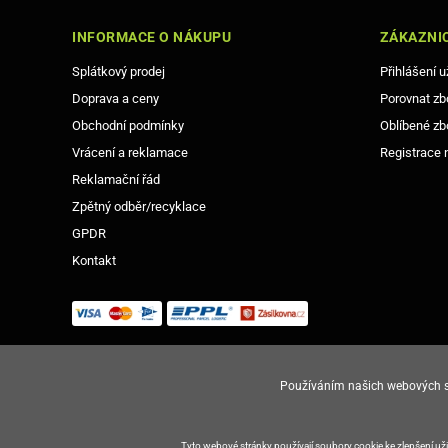
INFORMACE O NÁKUPU
ZÁKAZNIC
Splátkový prodej
Přihlášení u
Doprava a ceny
Porovnat zb
Obchodní podmínky
Oblíbené zb
Vrácení a reklamace
Registrace 
Reklamační řád
Zpětný odběr/recyklace
Elegantní pou
GPDR
Kontakt
Používáním našich webových st
© Copyright Gsm-Market.cz All Rights Reserved
Tyto webové stránky používají soubory cookie ke zlepšení u