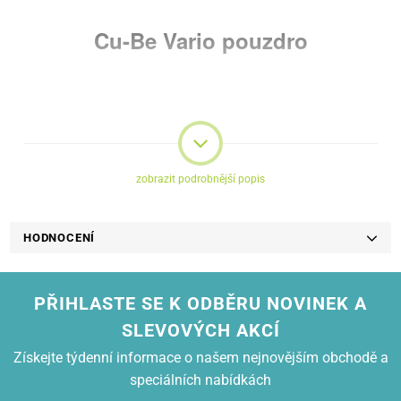
Cu-Be Vario pouzdro
Luxusní Vario pouzdro z
ekologické kůže a látky
zobrazit podrobnější popis
Moderní, praktické, flip pouzdro se stojánkem pro mobilní zařízení.
Pouzdro je perfektní kombinací ochrany a elegance.
HODNOCENÍ
PŘIHLASTE SE K ODBĚRU NOVINEK A
SLEVOVÝCH AKCÍ
Získejte týdenní informace o našem nejnovějším obchodě a
speciálních nabídkách