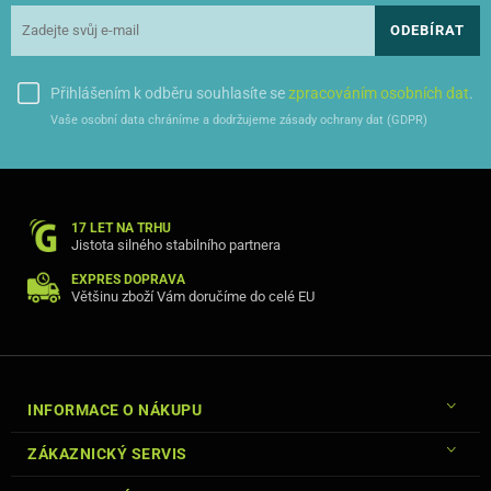
ODEBÍRAT
Z Vario pouzdra lze vytvořit jednoduchý stojánek.
Přihlášením k odběru souhlasíte se
zpracováním osobních dat
.
Vaše osobní data chráníme a dodržujeme zásady ochrany dat (GDPR)
17 LET NA TRHU
Jistota silného stabilního partnera
EXPRES DOPRAVA
Většinu zboží Vám doručíme do celé EU
INFORMACE O NÁKUPU
ZÁKAZNICKÝ SERVIS