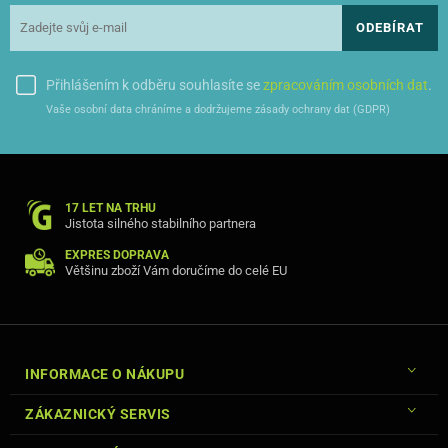
ODEBÍRAT
Z Vario pouzdra lze vytvořit jednoduchý stojánek.
Přihlášením k odběru souhlasíte se
zpracováním osobních dat
.
Vaše osobní data chráníme a dodržujeme zásady ochrany dat (GDPR)
17 LET NA TRHU
Jistota silného stabilního partnera
EXPRES DOPRAVA
Většinu zboží Vám doručíme do celé EU
INFORMACE O NÁKUPU
ZÁKAZNICKÝ SERVIS