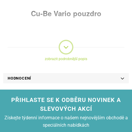
Cu-Be Vario pouzdro
Luxusní Vario pouzdro z
ekologické kůže a látky
zobrazit podrobnější popis
Moderní, praktické, flip pouzdro se stojánkem pro mobilní zařízení.
Pouzdro je perfektní kombinací ochrany a elegance.
HODNOCENÍ
PŘIHLASTE SE K ODBĚRU NOVINEK A
SLEVOVÝCH AKCÍ
Získejte týdenní informace o našem nejnovějším obchodě a
speciálních nabídkách