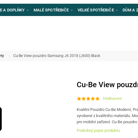
E A DOPLŇKY
MALÉ SPOTŘEBIČE
VELKÉ SPOTŘEBIČE
DŮM A 
yty
Cu-Be View pouzdro Samsung J6 2018 (J600) Black
Cu-Be View pouzd
Hodnocení
Kvalitní Pouzdro Cu-Be Moderní, P
vyrobené z kvalitního materiálu. Mo
pro mobilní zařízení. Cu-Be pouzdro
Podrobný popis produktu