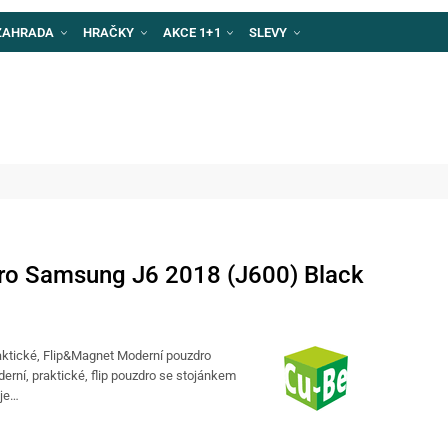
ZAHRADA
HRAČKY
AKCE 1+1
SLEVY
ro Samsung J6 2018 (J600) Black
raktické, Flip&Magnet Moderní pouzdro
derní, praktické, flip pouzdro se stojánkem
 je…