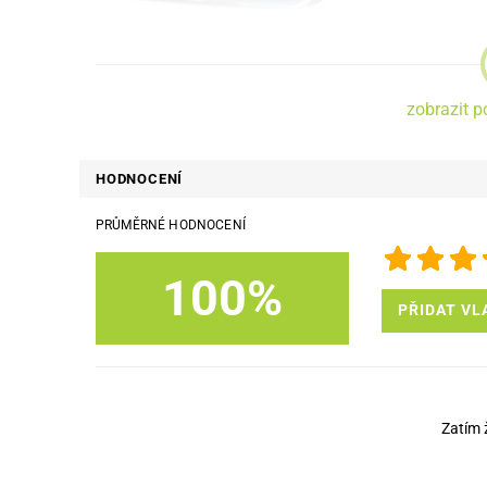
Cu-Be pouzdra Kromě ochrany zařízení, můžete využít i jeho
zobrazit p
HODNOCENÍ
PRŮMĚRNÉ HODNOCENÍ
100%
PŘIDAT VL
Cu-Be pouzdro je vyrobené z kvalitního materiálu a je př
ruce.
Pouzdro ochrání Vaše mobi
Zatím 