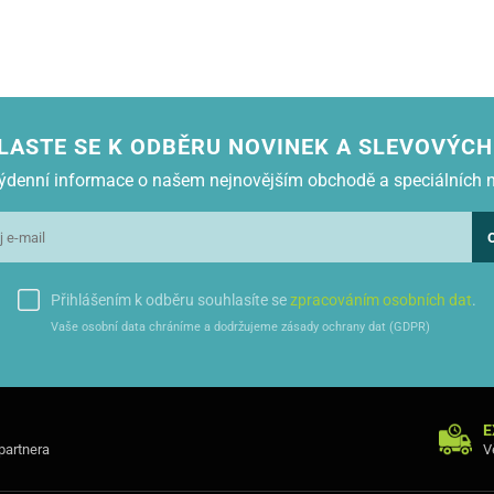
LASTE SE K ODBĚRU NOVINEK A SLEVOVÝCH
 týdenní informace o našem nejnovějším obchodě a speciálních 
Přihlášením k odběru souhlasíte se
zpracováním osobních dat
.
Vaše osobní data chráníme a dodržujeme zásady ochrany dat (GDPR)
eciální technologie v šitého magnetu pod kryt pouzdra, tím nekazí
E
ou kapsu, ideální na karty nebo poznámky.
 partnera
V