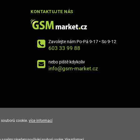
KONTAKTUJTE NÁS
Zavolejte nám Po-Pá 9-17 • So 9-12
603 33 99 88
nebo piště kdykoliv
info@gsm-market.cz
 souborů cookie.
více informací
E-shop vytvořila
du s našimi zásadami používání souborů cookie.
Více informací