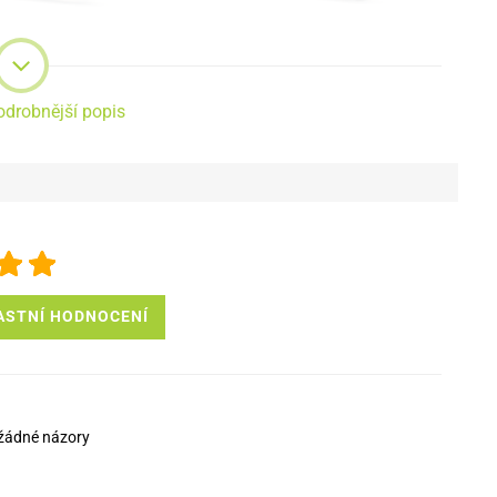
 další funkci, jednoduše vytvořit stojánek na Váš mobilní telefon.
odrobnější popis
ASTNÍ HODNOCENÍ
íjemné na dotek,
díky jeho měkkému povrchu se příjemně drží v
lní zařízení před poškozením či pádem.
žádné názory