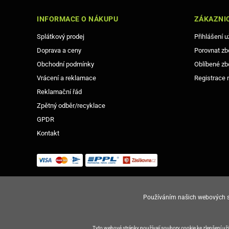
INFORMACE O NÁKUPU
ZÁKAZNIC
Splátkový prodej
Přihlášení u
Doprava a ceny
Porovnat zb
Obchodní podmínky
Oblíbené zb
Vrácení a reklamace
Registrace 
Reklamační řád
Zpětný odběr/recyklace
GPDR
Kontakt
Používáním našich webových st
© Copyright Gsm-Market.cz All Rights Reserved
Tyto webové stránky používají soubory cookie ke zlepšení u