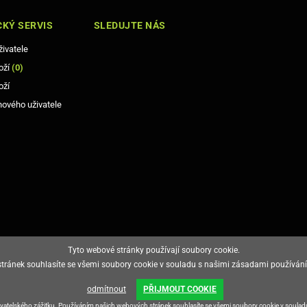
KÝ SERVIS
SLEDUJTE NÁS
živatele
oží
(
0
)
oží
nového uživatele
Tyto webové stránky používají soubory cookie.
ránek souhlasíte se všemi soubory cookie v souladu s našimi zásadami používání
odmítnout
PŘIJMOUT COOKIE
živatelského zážitku. Používáním našich webových stránek souhlasíte se všemi soubory cookie v soula