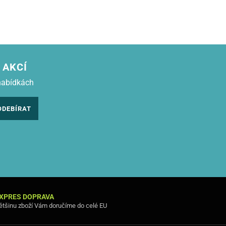
 AKCÍ
nabídkách
ODEBÍRAT
XPRES DOPRAVA
ětšinu zboží Vám doručíme do celé EU