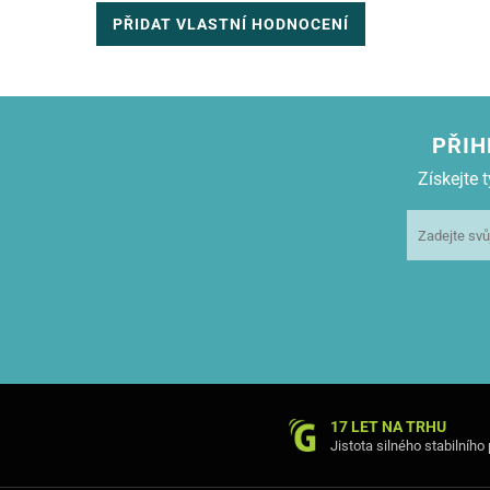
PŘIDAT VLASTNÍ HODNOCENÍ
PŘIH
Získejte
Cu-Be pouzdro je uzavíratelné magnetem, kdy je využita sp
17 LET NA TRHU
vzhled pouzdra.
Pouzdro má praktick
Jistota silného stabilního