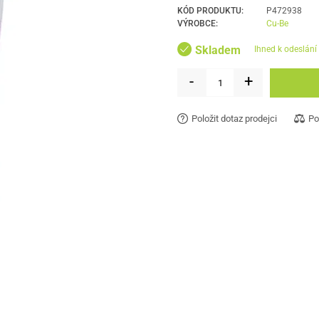
KÓD PRODUKTU:
P472938
VÝROBCE:
Cu-Be
Skladem
ihned k odeslání
-
+
Položit dotaz prodejci
Po