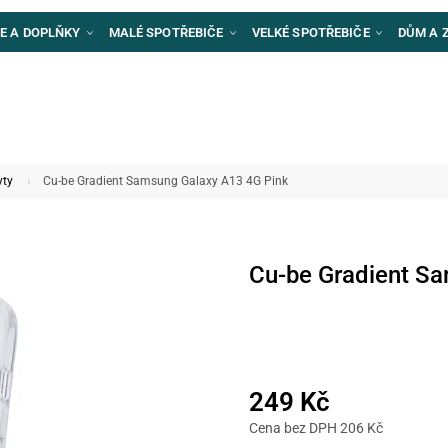
E A DOPLŇKY
MALÉ SPOTŘEBIČE
VELKÉ SPOTŘEBIČE
DŮM A 
yty
Cu-be Gradient Samsung Galaxy A13 4G Pink
Cu-be Gradient S
249 Kč
Cena bez DPH 206 Kč