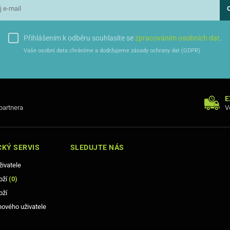
Přihlášením k odběru souhlasíte se
zpracováním osobních dat
.
Vaše osobní data chráníme a dodržujeme zásady ochrany dat (GDPR)
E
 partnera
V
KÝ SERVIS
SLEDUJTE NÁS
živatele
oží
(
0
)
oží
nového uživatele