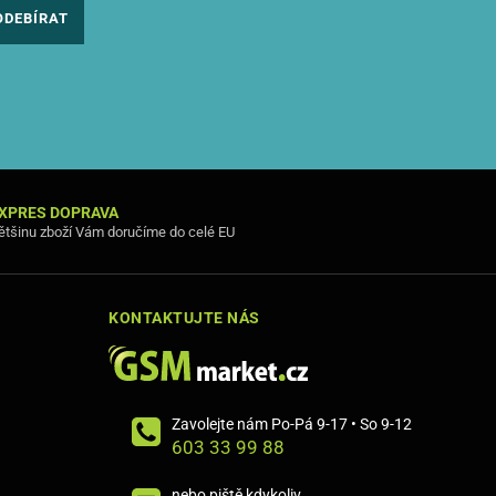
ODEBÍRAT
XPRES DOPRAVA
ětšinu zboží Vám doručíme do celé EU
KONTAKTUJTE NÁS
Zavolejte nám Po-Pá 9-17 • So 9-12
603 33 99 88
nebo piště kdykoliv