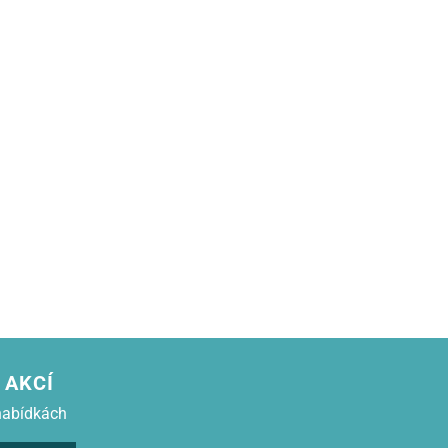
 AKCÍ
nabídkách