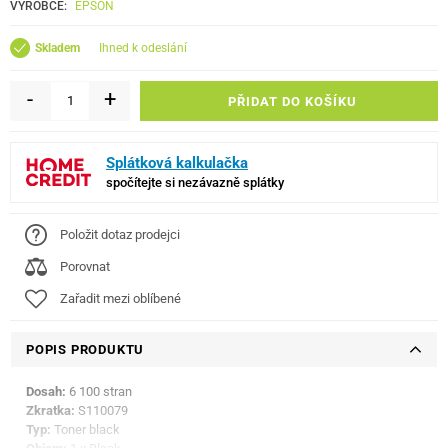
VÝROBCE:
EPSON
ihned k odeslání
Skladem
-
+
PŘIDAT DO KOŠÍKU
Splátková kalkulačka
spočítejte si nezávazně splátky
Položit dotaz prodejci
Porovnat
Zařadit mezi oblíbené
POPIS PRODUKTU
Dosah:
6 100 stran
Zkratka:
S110079
Typ:
Toner black