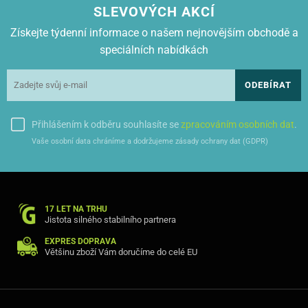
nečistot, kterých polapí až 13 litrů. Na její plnou kapacitu vás upozorní
SLEVOVÝCH AKCÍ
bezpečnostní plovák.
Získejte týdenní informace o našem nejnovějším obchodě a
speciálních nabídkách
Zbaví vás listí i starostí
ODEBÍRAT
Nejen na podzim pak přijde vhod funkce vyfukování vzduchu, před
Přihlášením k odběru souhlasíte se
zpracováním osobních dat
.
kterou se klidí z cesty jak nánosy nečistot, tak i listí.
Vaše osobní data chráníme a dodržujeme zásady ochrany dat (GDPR)
Používání víceúčelového vysavače ETA Barello vám usnadní velký
akční rádius 11 m, který spolu s kolečky otočnými o 360° zajistí
snadné přesuny po celé vaší domácnosti.
17 LET NA TRHU
Jistota silného stabilního partnera
EXPRES DOPRAVA
Většinu zboží Vám doručíme do celé EU
V duchu jednoduchosti se nese také sestavení vysavače a jeho
ovládání. Intenzitu sání můžete regulovat mechanicky přímo na hadici.
Pevné a praktické držadlo napomáhá při manipulaci, zatímco čtyři
kolečka zajišťují perfektní stabilitu.