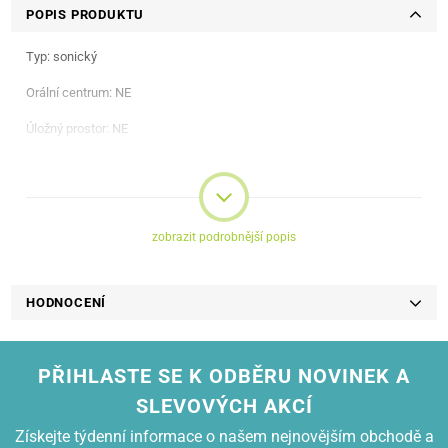
POPIS PRODUKTU
Typ: sonický
Orální centrum: NE
Úložný prostor: NE
Ústní sprcha: NE
Zdroj energie: baterie AAA
Časovač: ANO
zobrazit podrobnější popis
SMART: NE
HODNOCENÍ
Značka kvality dTest: NE
PŘIHLASTE SE K ODBĚRU NOVINEK A
Provedení výrobku: zelená barva
SLEVOVÝCH AKCÍ
Získejte týdenní informace o našem nejnovějším obchodě a