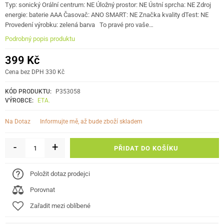
Typ: sonický Orální centrum: NE Úložný prostor: NE Ústní sprcha: NE Zdroj
energie: baterie AAA Časovač: ANO SMART: NE Značka kvality dTest: NE
Provedení výrobku: zelená barva To pravé pro vaše…
Podrobný popis produktu
399 Kč
Cena bez DPH 330 Kč
KÓD PRODUKTU:
P353058
VÝROBCE:
ETA.
informujte mě, až bude zboží skladem
Na Dotaz
-
+
PŘIDAT DO KOŠÍKU
Položit dotaz prodejci
Porovnat
Zařadit mezi oblíbené