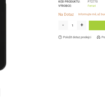
KÓD PRODUKTU:
P72770
VÝROBCE:
Ferrari
Na Dotaz
informujte mě, až b
-
+
Položit dotaz prodejci
Po