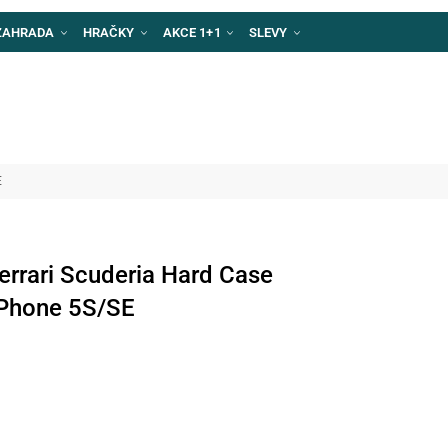
ZAHRADA
HRAČKY
AKCE 1+1
SLEVY
E
rari Scuderia Hard Case
iPhone 5S/SE