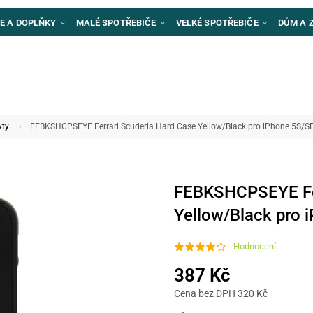
E A DOPLŇKY
MALÉ SPOTŘEBIČE
VELKÉ SPOTŘEBIČE
DŮM A 
yty
FEBKSHCPSEYE Ferrari Scuderia Hard Case Yellow/Black pro iPhone 5S/S
FEBKSHCPSEYE Fer
Yellow/Black pro 
Hodnocení
387 Kč
Cena bez DPH 320 Kč