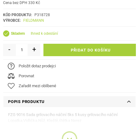
Cena bez DPH 330 Kč
KÓD PRODUKTU:
P318728
VÝROBCE:
FIELDMANN
ihned k odeslání
Skladem
-
+
PŘIDAT DO KOŠÍKU
Položit dotaz prodejci
Porovnat
Zařadit mezi oblíbené
POPIS PRODUKTU
FZG 9016 Sada grilovacího náčiní 5ks 5 kusy grilovacího náčiní
Lopatka,Vidlička,Nůž, Kleště,štětka Nerez