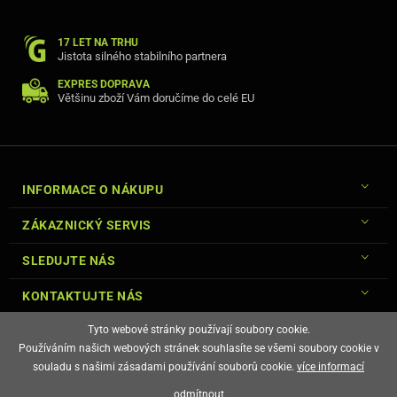
17 LET NA TRHU
Jistota silného stabilního partnera
EXPRES DOPRAVA
Většinu zboží Vám doručíme do celé EU
INFORMACE O NÁKUPU
ZÁKAZNICKÝ SERVIS
SLEDUJTE NÁS
KONTAKTUJTE NÁS
Tyto webové stránky používají soubory cookie.
Používáním našich webových stránek souhlasíte se všemi soubory cookie v
souladu s našimi zásadami používání souborů cookie.
více informací
© Copyright Gsm-Market.cz All Rights Reserved
odmítnout