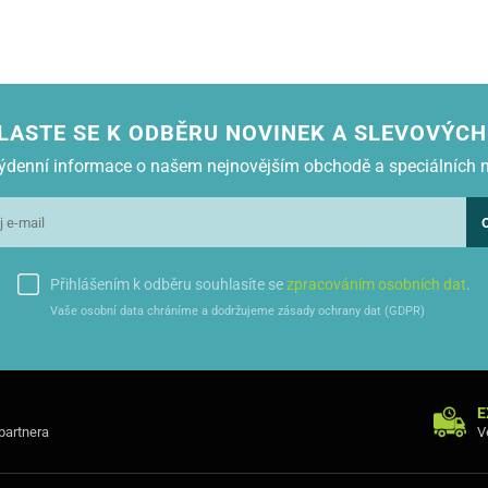
LASTE SE K ODBĚRU NOVINEK A SLEVOVÝCH
 týdenní informace o našem nejnovějším obchodě a speciálních 
Přihlášením k odběru souhlasíte se
zpracováním osobních dat
.
Vaše osobní data chráníme a dodržujeme zásady ochrany dat (GDPR)
E
 partnera
V