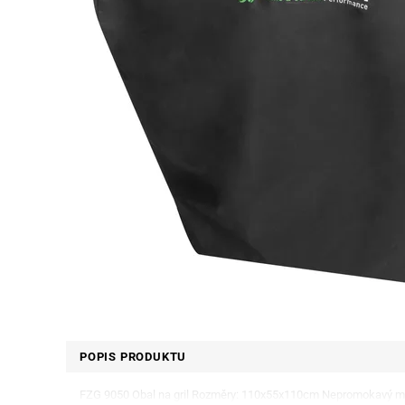
POPIS PRODUKTU
FZG 9050 Obal na gril Rozměry: 110x55x110cm Nepromokavý ma