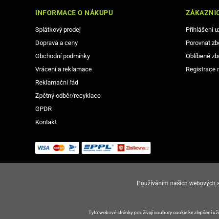
INFORMACE O NÁKUPU
ZÁKAZNIC
Splátkový prodej
Přihlášení u
Doprava a ceny
Porovnat zb
Obchodní podmínky
Oblíbené zb
Vrácení a reklamace
Registrace 
Reklamační řád
Zpětný odběr/recyklace
GPDR
Kontakt
Používáním našich webových st
© Copyright Gsm-Market.cz All Rights Reserved
Tyto webové stránky používají soubory cookie ke zlepšení u