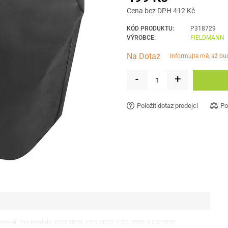
Cena bez DPH 412 Kč
KÓD PRODUKTU:
P318729
VÝROBCE:
FIELDMANN
Na Dotaz
informujte mě, až b
-
+
Položit dotaz prodejci
Po
teriál Pro modely: FZG 1008, FZG 3002, FZG 3003, FZG 3010