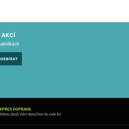
 AKCÍ
nabídkách
ODEBÍRAT
XPRES DOPRAVA
ětšinu zboží Vám doručíme do celé EU