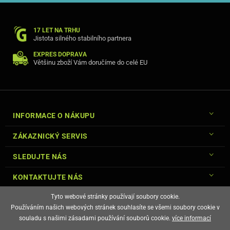
17 LET NA TRHU
Jistota silného stabilního partnera
EXPRES DOPRAVA
Většinu zboží Vám doručíme do celé EU
INFORMACE O NÁKUPU
ZÁKAZNICKÝ SERVIS
SLEDUJTE NÁS
KONTAKTUJTE NÁS
Tyto webové stránky používají soubory cookie.
Používáním našich webových stránek souhlasíte se všemi soubory cookie v
souladu s našimi zásadami používání souborů cookie.
více informací
© Copyright Gsm-Market.cz All Rights Reserved