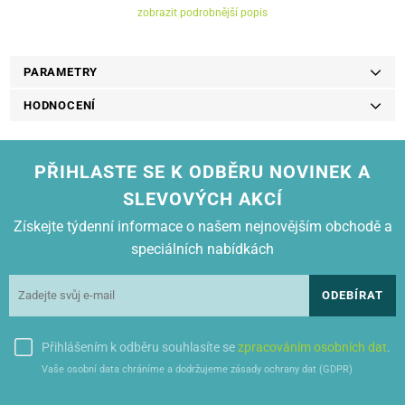
zobrazit podrobnější popis
PARAMETRY
HODNOCENÍ
PŘIHLASTE SE K ODBĚRU NOVINEK A
SLEVOVÝCH AKCÍ
Získejte týdenní informace o našem nejnovějším obchodě a
speciálních nabídkách
ODEBÍRAT
Přihlášením k odběru souhlasíte se
zpracováním osobních dat
.
Vaše osobní data chráníme a dodržujeme zásady ochrany dat (GDPR)