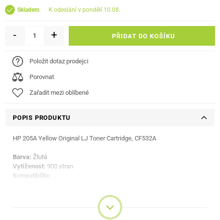
k odeslání v pondělí 10.08.
Skladem
-
+
PŘIDAT DO KOŠÍKU
Položit dotaz prodejci
Porovnat
Zařadit mezi oblíbené
POPIS PRODUKTU
HP 205A Yellow Original LJ Toner Cartridge, CF532A
Barva:
Žlutá
Vytíženost:
900 stran
Kompatibilita:
HP LaserJet Pro M180n
HP LaserJet Pro M181fw