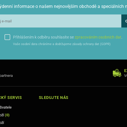
 týdenní informace o našem nejnovějším obchodě a speciálních 
Přihlášením k odběru souhlasíte se
zpracováním osobních dat
.
Vaše osobní data chráníme a dodržujeme zásady ochrany dat (GDPR)
E
 partnera
V
KÝ SERVIS
SLEDUJTE NÁS
živatele
oží
(
0
)
oží