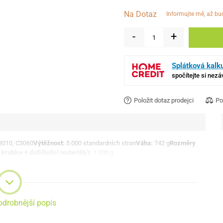
Na Dotaz
informujte mě, až b
-
+
Splátková kalk
spočítejte si nez
Položit dotaz prodejci
Po
3010, C3060
Výtěžnost:
5 000 standardních stran
Váha:
742 g
Rozměry
krabice + dalšíbalicí materiály):
1 000 g
odrobnější popis