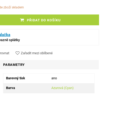
ude zboží skladem
PŘIDAT DO KOŠÍKU
ulačka
ávazně splátky
rovnat
Zařadit mezi oblíbené
PARAMETRY
Barevný tisk
ano
Barva
Azurová (Cyan)