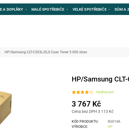
E A DOPLŇKY
MALÉ SPOTŘEBIČE
VELKÉ SPOTŘEBIČE
DŮM A 
HP/Samsung CLT-C503L/ELS Cyan Toner 5 000 stran
HP/Samsung CLT-C
Hodnocení
3 767 Kč
Cena bez DPH 3 113 Kč
KÓD PRODUKTU:
SU014A
VÝROBCE:
HP