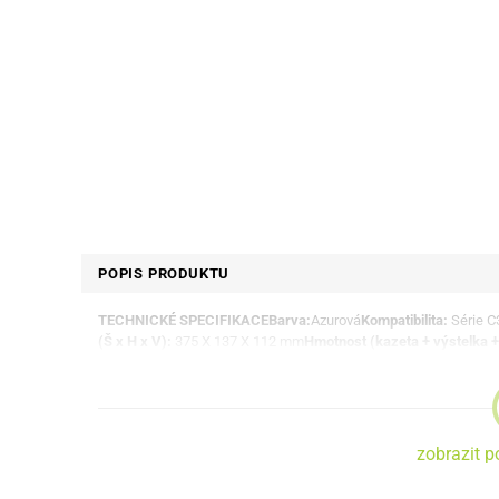
POPIS PRODUKTU
TECHNICKÉ SPECIFIKACE
Barva:
Azurová
Kompatibilita:
Série C
(Š x H x V):
375 X 137 X 112 mm
Hmotnost (kazeta + výstelka + 
zobrazit p