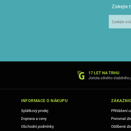
Získejte
17 LET NA TRHU
Jistota silného stabilního
INFORMACE O NÁKUPU
ZÁKAZNIC
Splátkový prodej
Přihlášení u
Doprava a ceny
Porovnat zb
Obchodní podmínky
Oblíbené zb