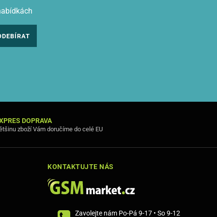
nabídkách
ODEBÍRAT
XPRES DOPRAVA
ětšinu zboží Vám doručíme do celé EU
KONTAKTUJTE NÁS
Zavolejte nám Po-Pá 9-17 • So 9-12