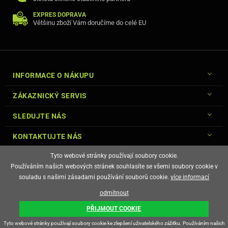
EXPRES DOPRAVA
Většinu zboží Vám doručíme do celé EU
INFORMACE O NÁKUPU
ZÁKAZNICKÝ SERVIS
SLEDUJTE NÁS
KONTAKTUJTE NÁS
Tyto webové stránky používají soubory cookie.
Používáním našich webových stránek souhlasíte se všemi soubory cookie v
souladu s našimi zásadami používání souborů cookie.
více informací
© Copyright Gsm-Market.cz All Rights Reserved
odmítnout
E-shop vytvořila
PŘIJMOUT COOKIE
Tyto webové stránky používají soubory cookie ke zlepšení uživatelského zážitku. Používáním našich