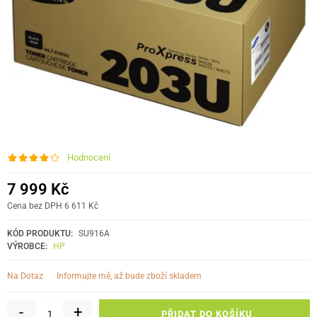
Hodnocení
7 999 Kč
Cena bez DPH 6 611 Kč
KÓD PRODUKTU:
SU916A
VÝROBCE:
HP
informujte mě, až bude zboží skladem
Na Dotaz
-
+
PŘIDAT DO KOŠÍKU