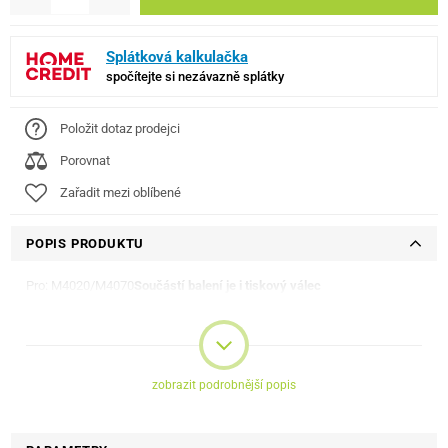
Splátková kalkulačka
spočítejte si nezávazně splátky
Položit dotaz prodejci
Porovnat
Zařadit mezi oblíbené
POPIS PRODUKTU
Pro: M4020/M4070
Součástí balení je i tiskový válec
zobrazit podrobnější popis