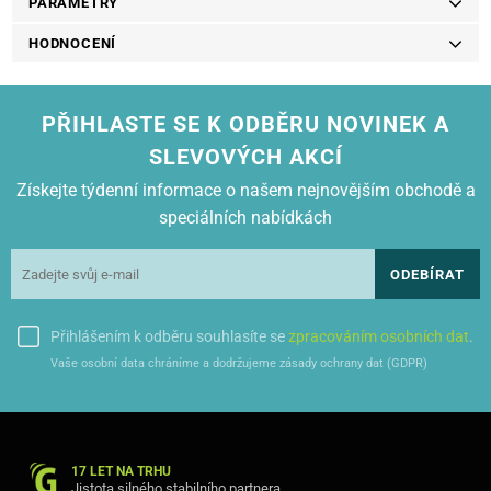
PARAMETRY
HODNOCENÍ
PŘIHLASTE SE K ODBĚRU NOVINEK A
SLEVOVÝCH AKCÍ
Získejte týdenní informace o našem nejnovějším obchodě a
speciálních nabídkách
ODEBÍRAT
Přihlášením k odběru souhlasíte se
zpracováním osobních dat
.
Vaše osobní data chráníme a dodržujeme zásady ochrany dat (GDPR)
17 LET NA TRHU
Jistota silného stabilního partnera