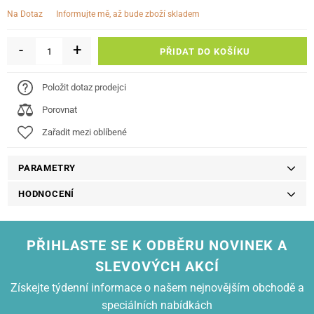
informujte mě, až bude zboží skladem
Na Dotaz
-
+
PŘIDAT DO KOŠÍKU
Položit dotaz prodejci
Porovnat
Zařadit mezi oblíbené
PARAMETRY
HODNOCENÍ
PŘIHLASTE SE K ODBĚRU NOVINEK A
SLEVOVÝCH AKCÍ
Získejte týdenní informace o našem nejnovějším obchodě a
speciálních nabídkách