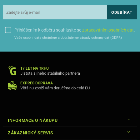
ODEBÍRAT
Přihlášením k odběru souhlasíte se
zpracováním osobních dat
.
Vaše osobní data chráníme a dodržujeme zásady ochrany dat (GDPR)
17 LET NA TRHU
Jistota silného stabilního partnera
EXPRES DOPRAVA
Většinu zboží Vám doručíme do celé EU
INFORMACE O NÁKUPU
ZÁKAZNICKÝ SERVIS