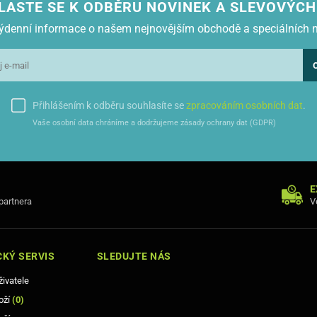
LASTE SE K ODBĚRU NOVINEK A SLEVOVÝCH
 týdenní informace o našem nejnovějším obchodě a speciálních 
Přihlášením k odběru souhlasíte se
zpracováním osobních dat
.
Vaše osobní data chráníme a dodržujeme zásady ochrany dat (GDPR)
E
 partnera
V
KÝ SERVIS
SLEDUJTE NÁS
živatele
oží
(
0
)