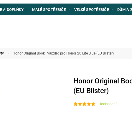
E A DOPLŇKY
MALÉ SPOTŘEBIČE
VELKÉ SPOTŘEBIČE
DŮM A 
yty
Honor Original Book Pouzdro pro Honor 20 Lite Blue (EU Blister)
Honor Original Bo
(EU Blister)
Hodnocení