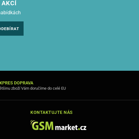
 AKCÍ
nabídkách
ODEBÍRAT
XPRES DOPRAVA
ětšinu zboží Vám doručíme do celé EU
KONTAKTUJTE NÁS