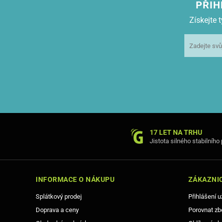
PŘIH
Získejte
17 LET NA TRHU
Jistota silného stabilního
INFORMACE O NÁKUPU
ZÁKAZNIC
Splátkový prodej
Přihlášení u
Doprava a ceny
Porovnat zb