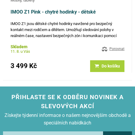
Mobily, tablety
Výdrž v pohotovostním režimu:
až 7 dní
IMOO Z1 Pink - chytré hodinky - dětské
Aplikace:
imoo
Kompatibilita aplikace:
Android, iOS
IMOO Z1 jsou dětské chytré hodinky navržené pro bezpečný
SIM:
nano SIM
kontakt mezi rodičem a dítětem. Umožňují sledování polohy v
Ovládání:
dotykový displej
reálném čase, nastavení bezpečných zón i komunikaci pomocí
hovorů, zpráv a videohovorů. Díky 2Mpx kameře se dítě může
Skladem
snadno spojit…
Porovnat
11. 8. u Vás
3 499 Kč
Do košíku
PŘIHLASTE SE K ODBĚRU NOVINEK A
SLEVOVÝCH AKCÍ
Získejte týdenní informace o našem nejnovějším obchodě a
speciálních nabídkách