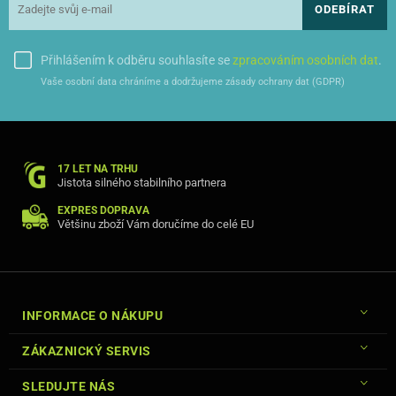
ODEBÍRAT
Přihlášením k odběru souhlasíte se
zpracováním osobních dat
.
Vaše osobní data chráníme a dodržujeme zásady ochrany dat (GDPR)
17 LET NA TRHU
Jistota silného stabilního partnera
EXPRES DOPRAVA
Většinu zboží Vám doručíme do celé EU
INFORMACE O NÁKUPU
ZÁKAZNICKÝ SERVIS
SLEDUJTE NÁS