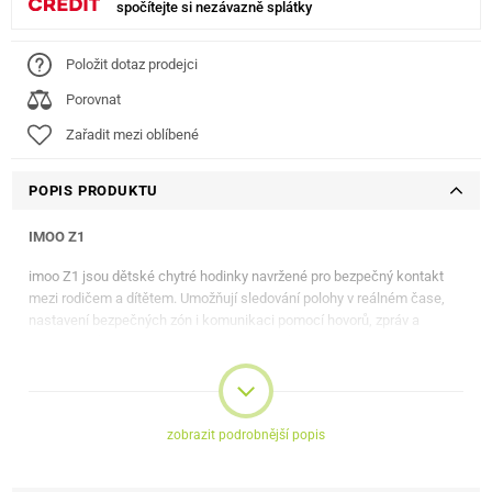
spočítejte si nezávazně splátky
Položit dotaz prodejci
Porovnat
Zařadit mezi oblíbené
POPIS PRODUKTU
IMOO Z1
imoo Z1 jsou dětské chytré hodinky navržené pro bezpečný kontakt
mezi rodičem a dítětem. Umožňují sledování polohy v reálném čase,
nastavení bezpečných zón i komunikaci pomocí hovorů, zpráv a
videohovorů. Díky 2Mpx kameře se dítě může snadno spojit s rodičem
obrazem i zvukem. Výbavu doplňuje 1,3" TFT displej, podpora 4G
připojení, krokoměr a zvýšená odolnost IPX8.
Klíčové vlastnosti
zobrazit podrobnější popis
•
Sledování polohy:
GPS, GLONASS, Wi-Fi a LBS pomáhají určit
aktuální polohu dítěte