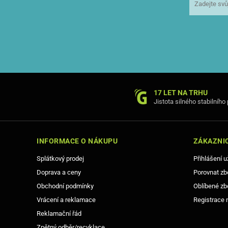
17 LET NA TRHU
Jistota silného stabilního
INFORMACE O NÁKUPU
ZÁKAZNIC
Splátkový prodej
Přihlášení u
Doprava a ceny
Porovnat zb
Obchodní podmínky
Oblíbené zb
Vrácení a reklamace
Registrace 
Reklamační řád
Zpětný odběr/recyklace