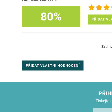
80%
PŘIDAT VL
Zatím 
PŘIDAT VLASTNÍ HODNOCENÍ
PŘIH
Získejte