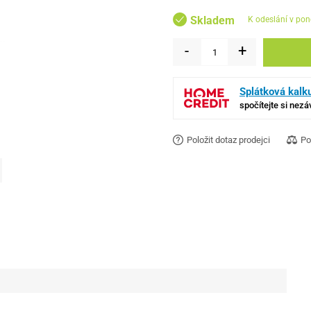
Skladem
k odeslání v pon
-
+
Splátková kalk
spočítejte si nez
Položit dotaz prodejci
Po