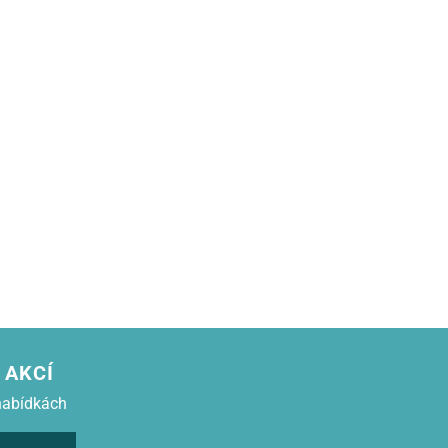
 AKCÍ
nabídkách