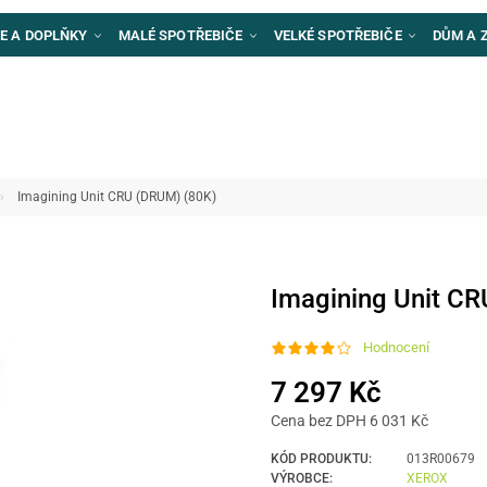
E A DOPLŇKY
MALÉ SPOTŘEBIČE
VELKÉ SPOTŘEBIČE
DŮM A 
Imagining Unit CRU (DRUM) (80K)
Imagining Unit C
Hodnocení
7 297 Kč
Cena bez DPH 6 031 Kč
KÓD PRODUKTU:
013R00679
VÝROBCE:
XEROX