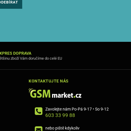
ODEBÍRAT
XPRES DOPRAVA
ětšinu zboží Vám doručíme do celé EU
KONTAKTUJTE NÁS
Zavolejte nám Po-Pá 9-17 • So 9-12
603 33 99 88
nebo piště kdykoliv