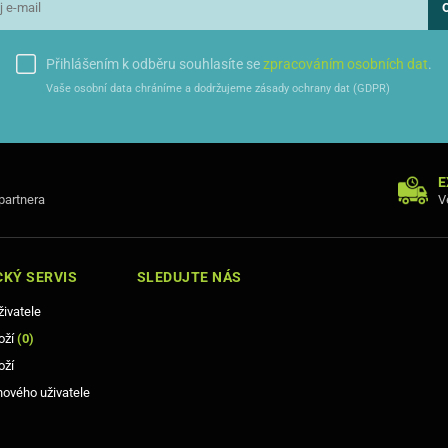
Přihlášením k odběru souhlasíte se
zpracováním osobních dat
.
Vaše osobní data chráníme a dodržujeme zásady ochrany dat (GDPR)
E
 partnera
V
KÝ SERVIS
SLEDUJTE NÁS
živatele
oží
(
0
)
oží
nového uživatele