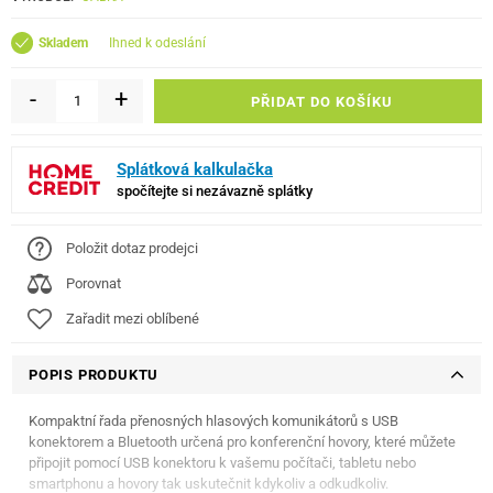
ihned k odeslání
Skladem
-
+
PŘIDAT DO KOŠÍKU
Splátková kalkulačka
spočítejte si nezávazně splátky
Položit dotaz prodejci
Porovnat
Zařadit mezi oblíbené
POPIS PRODUKTU
Kompaktní řada přenosných hlasových komunikátorů s USB
konektorem a Bluetooth určená pro konferenční hovory, které můžete
připojit pomocí USB konektoru k vašemu počítači, tabletu nebo
smartphonu a hovory tak uskutečnit kdykoliv a odkudkoliv.