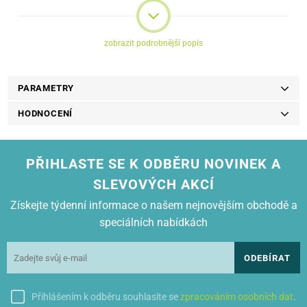
Kožené pouzdro je perfektní kombinací ochrany a elegance.
zobrazit podrobnější popis
PARAMETRY
HODNOCENÍ
PŘIHLASTE SE K ODBĚRU NOVINEK A
SLEVOVÝCH AKCÍ
Získejte týdenní informace o našem nejnovějším obchodě a
speciálních nabídkách
ODEBÍRAT
Přihlášením k odběru souhlasíte se
zpracováním osobních dat
.