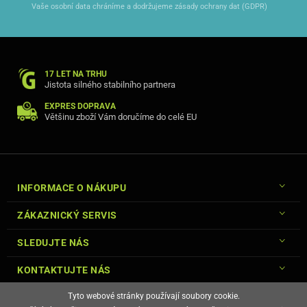
Vaše osobní data chráníme a dodržujeme zásady ochrany dat (GDPR)
17 LET NA TRHU
Jistota silného stabilního partnera
Z koženého pouzdro lze vytvořit jednoduchý stojánek.
EXPRES DOPRAVA
Většinu zboží Vám doručíme do celé EU
INFORMACE O NÁKUPU
ZÁKAZNICKÝ SERVIS
SLEDUJTE NÁS
KONTAKTUJTE NÁS
Tyto webové stránky používají soubory cookie.