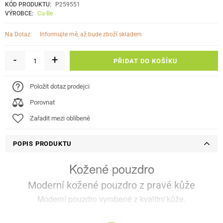
KÓD PRODUKTU:
P259551
VÝROBCE:
Cu-Be
informujte mě, až bude zboží skladem
Na Dotaz
-
+
PŘIDAT DO KOŠÍKU
Položit dotaz prodejci
Porovnat
Zařadit mezi oblíbené
POPIS PRODUKTU
Kožené pouzdro
Moderní kožené pouzdro z pravé kůže
Moderní pouzdro vyrobené z kvalitní kůže.
Moderní, praktické, flip pouzdro se stojánkem pro mobilní zařízení.