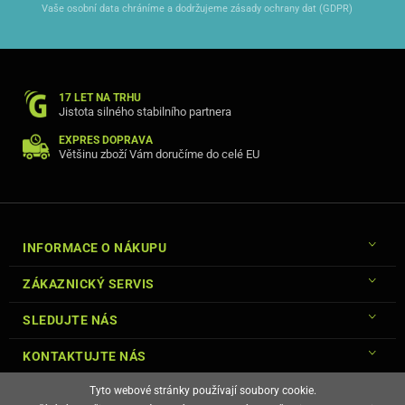
Vaše osobní data chráníme a dodržujeme zásady ochrany dat (GDPR)
17 LET NA TRHU
Jistota silného stabilního partnera
Z koženého pouzdro lze vytvořit jednoduchý stojánek.
EXPRES DOPRAVA
Většinu zboží Vám doručíme do celé EU
INFORMACE O NÁKUPU
ZÁKAZNICKÝ SERVIS
SLEDUJTE NÁS
KONTAKTUJTE NÁS
Tyto webové stránky používají soubory cookie.