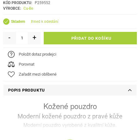
KÓD PRODUKTU:
P259552
VÝROBCE:
Cu-Be
ihned k odeslání
Skladem
-
+
PŘIDAT DO KOŠÍKU
Položit dotaz prodejci
Porovnat
Zařadit mezi oblíbené
POPIS PRODUKTU
Kožené pouzdro
Moderní kožené pouzdro z pravé kůže
Moderní pouzdro vyrobené z kvalitní kůže.
Moderní, praktické, flip pouzdro se stojánkem pro mobilní zařízení.