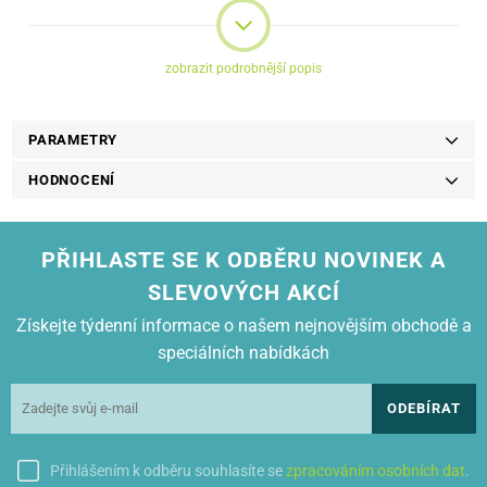
Kožené pouzdro je perfektní kombinací ochrany a elegance.
zobrazit podrobnější popis
PARAMETRY
HODNOCENÍ
PŘIHLASTE SE K ODBĚRU NOVINEK A
SLEVOVÝCH AKCÍ
Získejte týdenní informace o našem nejnovějším obchodě a
speciálních nabídkách
ODEBÍRAT
Přihlášením k odběru souhlasíte se
zpracováním osobních dat
.