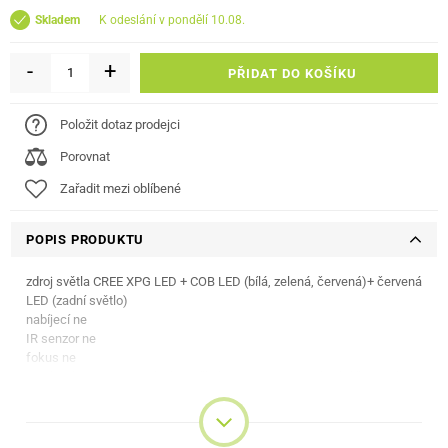
k odeslání v pondělí 10.08.
Skladem
-
+
PŘIDAT DO KOŠÍKU
Položit dotaz prodejci
Porovnat
Zařadit mezi oblíbené
POPIS PRODUKTU
zdroj světla CREE XPG LED + COB LED (bílá, zelená, červená)+ červená
LED (zadní světlo)
nabíjecí ne
IR senzor ne
fokus ne
napájení 3× AAA 1,5 V (mikrotužka); 1 × CR2032 3 V (zadní červené
světlo)
režimy pravé tl.: COB bílá, zelená, červená, vyp.; levé tl.: CREE XPG LED
+ COB bílá, CREE XPG LED: 100%, 50%, bliká, vyp.; zadní světlo: 100%,