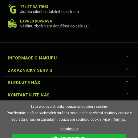
17 LET NA TRHU
Jistota silného stabilního partnera
EXPRES DOPRAVA
Většinu zboží Vám doručíme do celé EU
INFORMACE O NÁKUPU
ZÁKAZNICKÝ SERVIS
SLEDUJTE NÁS
KONTAKTUJTE NÁS
Tyto webové stránky používají soubory cookie.
Používáním našich webových stránek souhlasíte se všemi soubory cookie v
souladu s našimi zásadami používání souborů cookie.
více informací
© Copyright Gsm-Market.cz All Rights Reserved
odmítnout
E-shop vytvořila