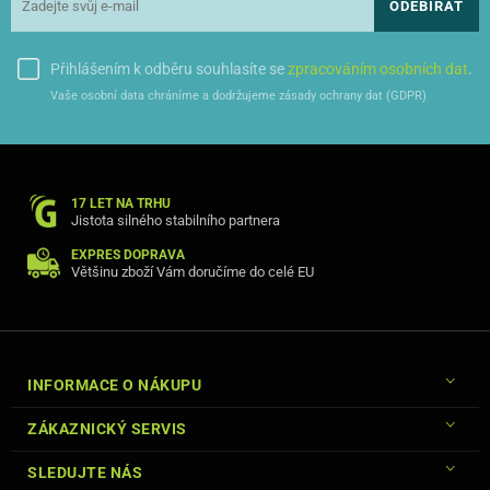
ODEBÍRAT
Přihlášením k odběru souhlasíte se
zpracováním osobních dat
.
Vaše osobní data chráníme a dodržujeme zásady ochrany dat (GDPR)
17 LET NA TRHU
Jistota silného stabilního partnera
EXPRES DOPRAVA
Většinu zboží Vám doručíme do celé EU
INFORMACE O NÁKUPU
ZÁKAZNICKÝ SERVIS
SLEDUJTE NÁS