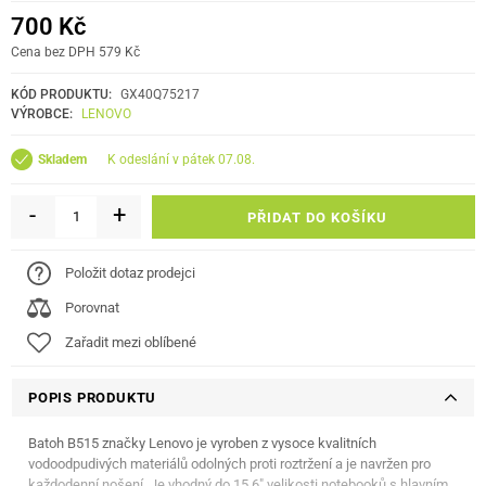
700 Kč
Cena bez DPH 579 Kč
KÓD PRODUKTU:
GX40Q75217
VÝROBCE:
LENOVO
k odeslání v pátek 07.08.
Skladem
-
+
PŘIDAT DO KOŠÍKU
Položit dotaz prodejci
Porovnat
Zařadit mezi oblíbené
POPIS PRODUKTU
Batoh B515 značky Lenovo je vyroben z vysoce kvalitních
vodoodpudivých materiálů odolných proti roztržení a je navržen pro
každodenní nošení. Je vhodný do 15,6" velikosti notebooků s hlavním