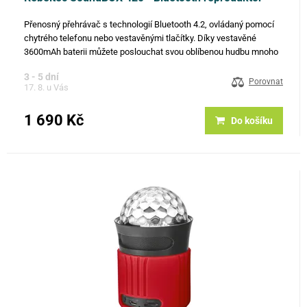
Přenosný přehrávač s technologií Bluetooth 4.2, ovládaný pomocí
chytrého telefonu nebo vestavěnými tlačítky. Díky vestavěné
3600mAh baterii můžete poslouchat svou oblíbenou hudbu mnoho
hodin. Má četné režimy: bluetooth, FM rádio, flash disk, microSD…
3 - 5 dní
Porovnat
17. 8. u Vás
1 690 Kč
Do košíku