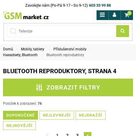
Zavolejte nám (Po-Pá 9-17 • So 9-12)
603 33 99 88
0
Domů
Mobily, tablety
Příslušenství mobily
Haeadsety, Bluetooth
Bluetooth reproduktory
BLUETOOTH REPRODUKTORY, STRANA 4
ZOBRAZIT FILTRY
ZPĚT NA HAEADSETY, BLUETOOTH
Položek k zobrazení:
76
DOPORUČENÉ
PODKATEGORIE
NEJLEVNEJŠÍ
NEJDRAŽŠÍ
NEJNOVĚJŠÍ
CENA
1
2
3
4