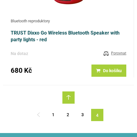
Bluetooth reproduktory
TRUST Dixxo Go Wireless Bluetooth Speaker with
party lights - red
Na dotaz
Porovnat
680 Kč
Do košíku
1
2
3
4