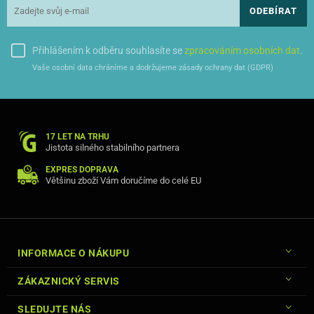
ODEBÍRAT
Přihlášením k odběru souhlasíte se
zpracováním osobních dat
.
Vaše osobní data chráníme a dodržujeme zásady ochrany dat (GDPR)
17 LET NA TRHU
Jistota silného stabilního partnera
EXPRES DOPRAVA
Většinu zboží Vám doručíme do celé EU
INFORMACE O NÁKUPU
ZÁKAZNICKÝ SERVIS
SLEDUJTE NÁS