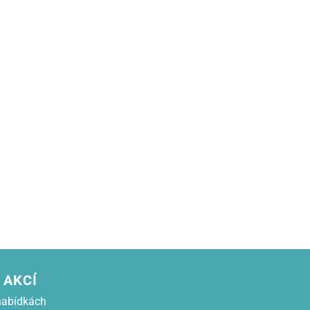
 AKCÍ
nabídkách