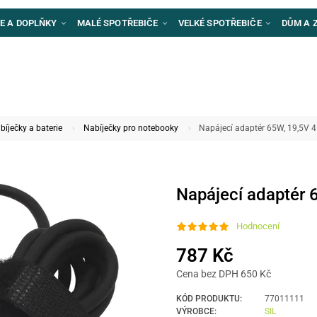
E A DOPLŇKY
MALÉ SPOTŘEBIČE
VELKÉ SPOTŘEBIČE
DŮM A 
bíječky a baterie
Nabíječky pro notebooky
Napájecí adaptér 65W, 19,5V 4
Napájecí adaptér 
Hodnocení
787 Kč
Cena bez DPH 650 Kč
KÓD PRODUKTU:
77011111
VÝROBCE:
SIL