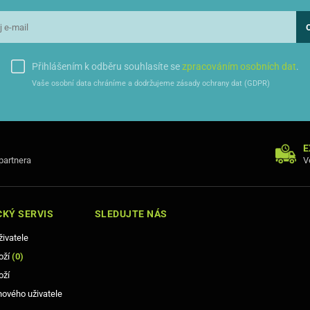
Přihlášením k odběru souhlasíte se
zpracováním osobních dat
.
Vaše osobní data chráníme a dodržujeme zásady ochrany dat (GDPR)
E
 partnera
V
KÝ SERVIS
SLEDUJTE NÁS
živatele
oží
(
0
)
oží
nového uživatele