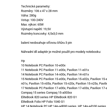
Technické parametry:
Rozměry: 106 x 47 x 28 mm
Váha: 280g
Vstup: 100-240V
Max. výkon: 65W
Výstupní napětí: 19,5V
Rozměry koncovky: 4,5x3,0 mm
balení neobsahuje síťovou šňůru 3 pin
Náhradní díl adaptér je možné použít pro modely notebooku:
Hp
10 Notebook PC Pavilion 10-e00x
11 Notebook PC Pavilion 11-e00x, Pavilion 11-e01x
14 Notebook PC Pavilion 14-n00x, Pavilion 14-n01x
15 Notebook PC Pavilion 15-e00x, Pavilion 15-e02x, Pavilion 15-e0
n01x, Pavilion 15-n05x, Pavilion 15-n20x, Pavilion 15-n25x, Pavil
17 Notebook PC Pavilion 17-e00x, Pavilion 17-e03x, Pavilion 17-
Compaq 15 series Compaq 15-a003xx
EliteBook 820 series HP EliteBook 820 G1
EliteBook Folio HP Folio 1040 G1
HP 14 Notebook PC HP 14g-ad000 series, HP 14g-ad100 series, 