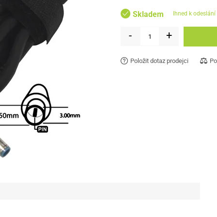
Skladem
ihned k odeslání
-
+
Položit dotaz prodejci
Po