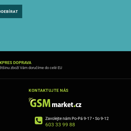
ODEBÍRAT
XPRES DOPRAVA
ětšinu zboží Vám doručíme do celé EU
KONTAKTUJTE NÁS
Zavolejte nám Po-Pá 9-17 • So 9-12
603 33 99 88