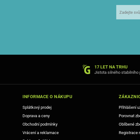
17 LET NA TRHU
Jistota silného stabilního
INFORMACE O NÁKUPU
ZÁKAZNIC
Splátkový prodej
Přihlášení u
Doprava a ceny
Porovnat zb
Obchodní podmínky
Oblíbené zb
Vrácení a reklamace
Registrace 