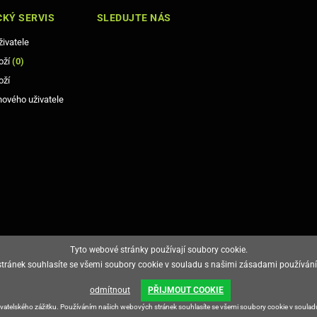
KÝ SERVIS
SLEDUJTE NÁS
živatele
oží
(
0
)
oží
nového uživatele
Tyto webové stránky používají soubory cookie.
ránek souhlasíte se všemi soubory cookie v souladu s našimi zásadami používání
odmítnout
PŘIJMOUT COOKIE
živatelského zážitku. Používáním našich webových stránek souhlasíte se všemi soubory cookie v soula