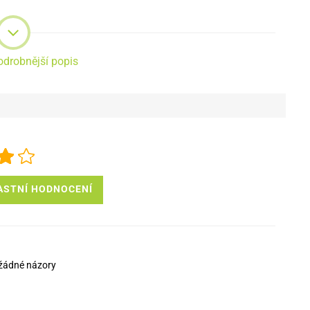
odrobnější popis
ASTNÍ HODNOCENÍ
žádné názory