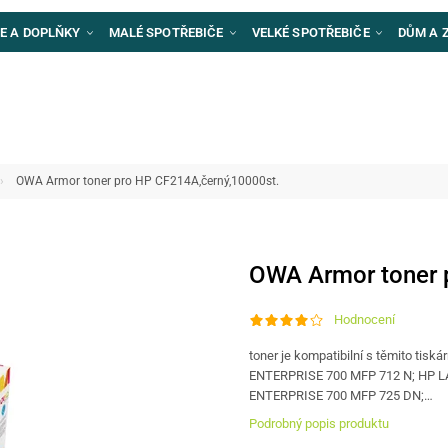
E A DOPLŇKY
MALÉ SPOTŘEBIČE
VELKÉ SPOTŘEBIČE
DŮM A 
OWA Armor toner pro HP CF214A,černý,10000st.
OWA Armor toner 
Hodnocení
toner je kompatibilní s těmito t
ENTERPRISE 700 MFP 712 N; HP 
ENTERPRISE 700 MFP 725 DN;…
Podrobný popis produktu