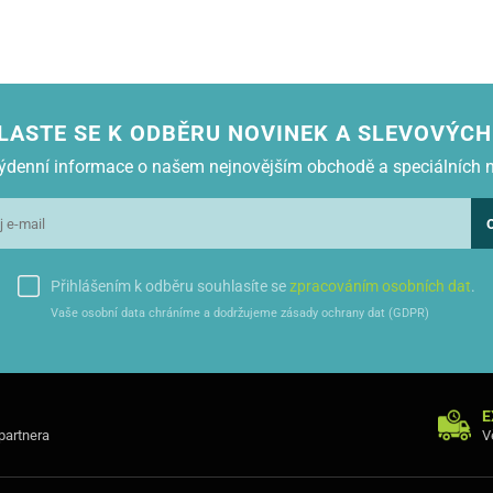
LASTE SE K ODBĚRU NOVINEK A SLEVOVÝCH
 týdenní informace o našem nejnovějším obchodě a speciálních 
Přihlášením k odběru souhlasíte se
zpracováním osobních dat
.
Vaše osobní data chráníme a dodržujeme zásady ochrany dat (GDPR)
E
 partnera
V