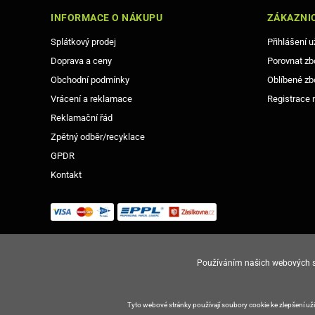
INFORMACE O NÁKUPU
ZÁKAZNIC
Splátkový prodej
Přihlášení u
Doprava a ceny
Porovnat zb
Obchodní podmínky
Oblíbené zb
Vrácení a reklamace
Registrace 
Reklamační řád
Zpětný odběr/recyklace
GPDR
Kontakt
Používáním našich webových st
© Copyright Gsm-Market.cz All Rights Reserved
Tyto webové stránky používají soubory cookie ke zlepšení u