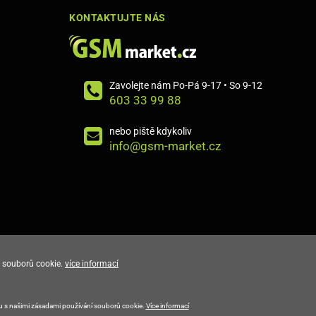
KONTAKTUJTE NÁS
Zavolejte nám Po-Pá 9-17 • So 9-12
603 33 99 88
nebo piště kdykoliv
info@gsm-market.cz
 souborů cookie.
více informací
E-shop vytvořila
du s našimi zásadami používání souborů cookie.
Více informací