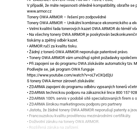
V případě, že máte nejasnosti ohledně kompatibility, obraťte se
www.armor.cz
Tonery OWA ARMOR – řešení pro zodpovědné
Tonery OWA ARMOR – Unikátní kombinace ekonomického a eko
• Velmi kvalitní řada tonerových kazet OWA ARMOR do téměř vše
• Na všechny tonery OWA ARMOR je poskytován bezkonkurenční se
tiskárny a zpětný odběr kazet.
• ARMOR ručí za kvalitu tisku.
• Žádný z tonerů OWA ARMOR neporušuje patentové právo.
• Tonery OWA ARMOR vám umožňují splnit požadavky společenské
• Při zapojení se do programu OWA získáváte automaticky tzv. M
Podívejte se, jak program OWA funguje
https://www.youtube.com/watch?v=oLTvCXQd2jU
S tonery OWA Armor zároveň získáváte:
• ZDARMA zapojení do programu odběru vypsaných tonerů včetně zí
• ZDARMA technickou podporu na zákaznické lince 800 157 928
• ZDARMA 100% servis v podobě sítě specializovaných firem s o
• ZDARMA širokou marketingovou podporu pro partnery
• Jistotu, že žádné tonery OWA ARMOR neporušují patenty a jso
• Francouzskou kvalitu prověřenou mezinárodními certifikáty.
• Doživotní záruku na tonery OWA ARMOR.
• Rozšířená záruka na zařízení.