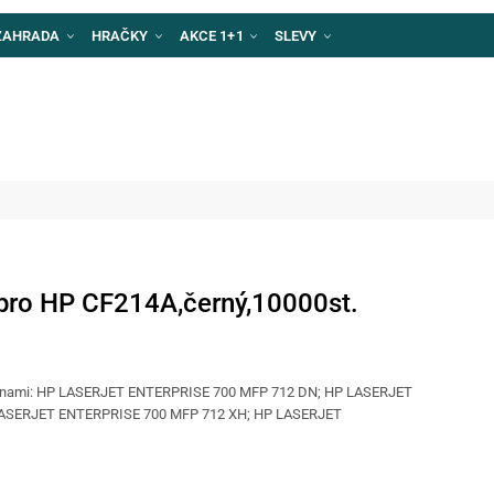
ZAHRADA
HRAČKY
AKCE 1+1
SLEVY
pro HP CF214A,černý,10000st.
iskárnami: HP LASERJET ENTERPRISE 700 MFP 712 DN; HP LASERJET
LASERJET ENTERPRISE 700 MFP 712 XH; HP LASERJET