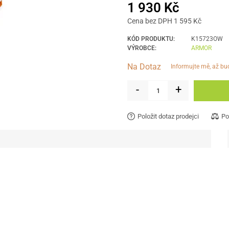
1 930 Kč
Cena bez DPH 1 595 Kč
KÓD PRODUKTU:
K15723OW
VÝROBCE:
ARMOR
Na Dotaz
informujte mě, až b
-
+
Položit dotaz prodejci
Po