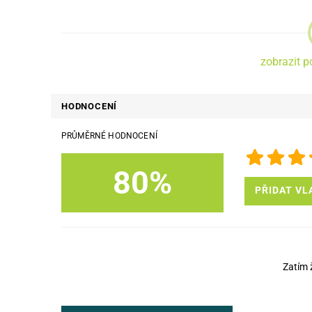
zobrazit p
HODNOCENÍ
PRŮMĚRNÉ HODNOCENÍ
80%
PŘIDAT VL
Zatím 