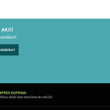
 AKCÍ
nabídkách
ODEBÍRAT
XPRES DOPRAVA
ětšinu zboží Vám doručíme do celé EU