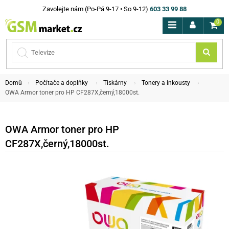
Zavolejte nám (Po-Pá 9-17 • So 9-12)
603 33 99 88
0
Domů
Počítače a doplňky
Tiskárny
Tonery a inkousty
OWA Armor toner pro HP CF287X,černý,18000st.
OWA Armor toner pro HP
CF287X,černý,18000st.