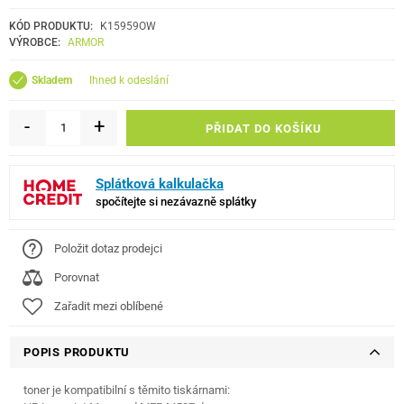
KÓD PRODUKTU:
K15959OW
VÝROBCE:
ARMOR
ihned k odeslání
Skladem
-
+
PŘIDAT DO KOŠÍKU
Splátková kalkulačka
spočítejte si nezávazně splátky
Položit dotaz prodejci
Porovnat
Zařadit mezi oblíbené
POPIS PRODUKTU
toner je kompatibilní s těmito tiskárnami: