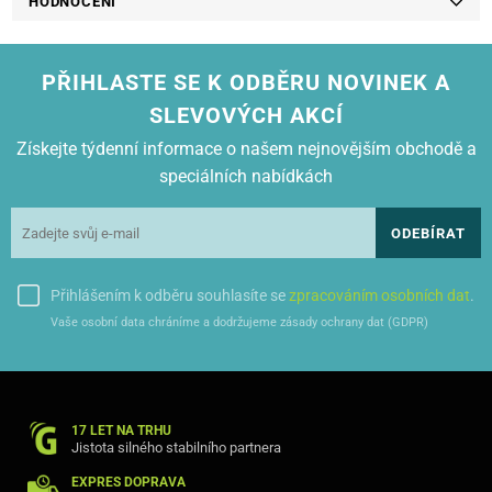
HODNOCENÍ
HP-LASERJET M 2727 NF MFP
HP-LASERJET M 2727 NFS MFP
HP-LASERJET P 2012
HP-LASERJET P 2012 N
PŘIHLASTE SE K ODBĚRU NOVINEK A
HP-LASERJET P 2013
HP-LASERJET P 2013 N
SLEVOVÝCH AKCÍ
HP-LASERJET P 2014
Získejte týdenní informace o našem nejnovějším obchodě a
HP-LASERJET P 2014 N
HP-LASERJET P 2015
speciálních nabídkách
HP-LASERJET P 2015 D
HP-LASERJET P 2015 DN
ODEBÍRAT
HP-LASERJET P 2015 N
HP-LASERJET P 2015 X
Přihlášením k odběru souhlasíte se
zpracováním osobních dat
.
Vaše osobní data chráníme a dodržujeme zásady ochrany dat (GDPR)
17 LET NA TRHU
Jistota silného stabilního partnera
EXPRES DOPRAVA