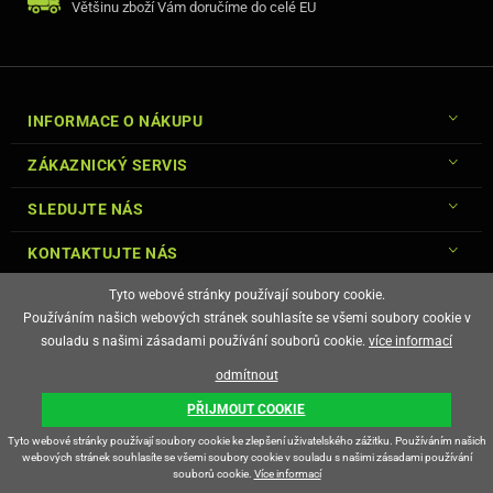
Většinu zboží Vám doručíme do celé EU
INFORMACE O NÁKUPU
ZÁKAZNICKÝ SERVIS
SLEDUJTE NÁS
KONTAKTUJTE NÁS
Tyto webové stránky používají soubory cookie.
Používáním našich webových stránek souhlasíte se všemi soubory cookie v
souladu s našimi zásadami používání souborů cookie.
více informací
© Copyright Gsm-Market.cz All Rights Reserved
odmítnout
E-shop vytvořila
PŘIJMOUT COOKIE
Tyto webové stránky používají soubory cookie ke zlepšení uživatelského zážitku. Používáním našich
webových stránek souhlasíte se všemi soubory cookie v souladu s našimi zásadami používání
souborů cookie.
Více informací