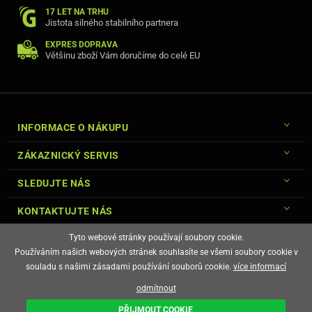
17 LET NA TRHU
Jistota silného stabilního partnera
EXPRES DOPRAVA
Většinu zboží Vám doručíme do celé EU
INFORMACE O NÁKUPU
ZÁKAZNICKÝ SERVIS
SLEDUJTE NÁS
KONTAKTUJTE NÁS
Tyto webové stránky používají soubory cookie.
Používáním našich webových stránek souhlasíte se všemi soubory cookie v
souladu s našimi zásadami používání souborů cookie.
více informací
© Copyright Gsm-Market.cz All Rights Reserved
odmítnout
E-shop vytvořila
PŘIJMOUT COOKIE