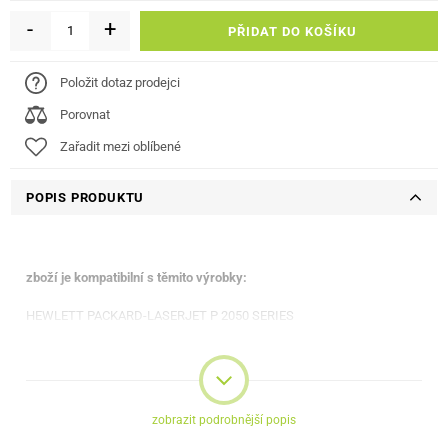
-
+
PŘIDAT DO KOŠÍKU
Položit dotaz prodejci
Porovnat
Zařadit mezi oblíbené
POPIS PRODUKTU
zboží je kompatibilní s těmito výrobky:
HEWLETT PACKARD-LASERJET P 2050 SERIES
HEWLETT PACKARD-LASERJET P 2055
HEWLETT PACKARD-LASERJET P 2055 D
HEWLETT PACKARD-LASERJET P 2055 DN
HEWLETT PACKARD-LASERJET P 2055 X
HP-LASERJET P 2050 SERIES
zobrazit podrobnější popis
HP-LASERJET P 2055