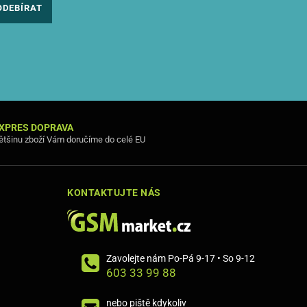
ODEBÍRAT
XPRES DOPRAVA
ětšinu zboží Vám doručíme do celé EU
KONTAKTUJTE NÁS
Zavolejte nám Po-Pá 9-17 • So 9-12
603 33 99 88
nebo piště kdykoliv