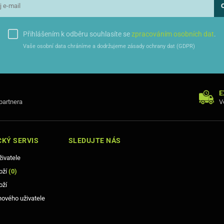
Přihlášením k odběru souhlasíte se
zpracováním osobních dat
.
Vaše osobní data chráníme a dodržujeme zásady ochrany dat (GDPR)
E
 partnera
V
KÝ SERVIS
SLEDUJTE NÁS
živatele
oží
(
0
)
oží
nového uživatele