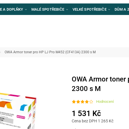
E A DOPLŇKY
MALÉ SPOTŘEBIČE
VELKÉ SPOTŘEBIČE
DŮM A 
OWA Armor toner pro HP LJ Pro M452 (CF413A) 2300 s M
OWA Armor toner 
2300 s M
Hodnocení
1 531 Kč
Cena bez DPH 1 265 Kč