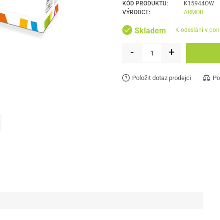
KÓD PRODUKTU:
K15944OW
VÝROBCE:
ARMOR
Skladem
k odeslání v pon
-
+
Položit dotaz prodejci
Po