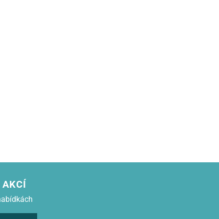
 AKCÍ
nabídkách