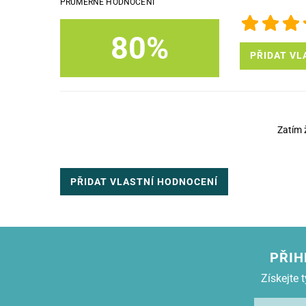
PRŮMĚRNÉ HODNOCENÍ
80%
PŘIDAT VL
Zatím 
PŘIDAT VLASTNÍ HODNOCENÍ
PŘIH
Získejte