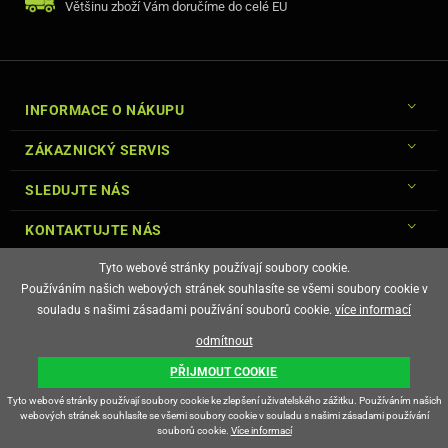
Většinu zboží Vám doručíme do celé EU
INFORMACE O NÁKUPU
ZÁKAZNICKÝ SERVIS
SLEDUJTE NÁS
KONTAKTUJTE NÁS
Tyto webové stránky používají soubory cookie.
Používáním našich webových stránek souhlasíte se všemi soubory cookie v
souladu s našimi zásadami používání souborů cookie.
více informací
© Copyright Gsm-Market.cz All Rights Reserved
odmítnout
E-shop vytvořila
PŘIJMOUT COOKIE
Tyto webové stránky používají soubory cookie ke zlepšení uživatelského zážitku. Používáním našich
webových stránek souhlasíte se všemi soubory cookie v souladu s našimi zásadami používání
souborů cookie.
Více informací