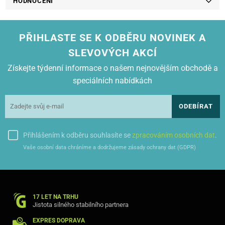
HODNOCENÍ
HP-LASERJET P 1504
HP-LASERJET P 1504 N
HP-LASERJET P 1505
HP-LASERJET P 1505 N
PŘIHLASTE SE K ODBĚRU NOVINEK A
HP-LASERJET P 1506
HP-LASERJET P 1506 N
SLEVOVÝCH AKCÍ
Získejte týdenní informace o našem nejnovějším obchodě a
CANON LBP-3250
speciálních nabídkách
ODEBÍRAT
Přihlášením k odběru souhlasíte se
zpracováním osobních dat
.
Vaše osobní data chráníme a dodržujeme zásady ochrany dat (GDPR)
17 LET NA TRHU
Jistota silného stabilního partnera
EXPRES DOPRAVA