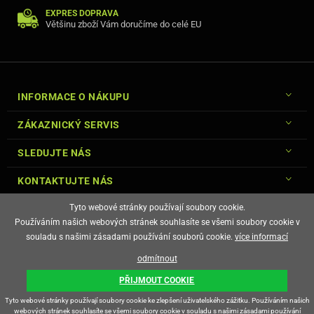
EXPRES DOPRAVA
Většinu zboží Vám doručíme do celé EU
INFORMACE O NÁKUPU
ZÁKAZNICKÝ SERVIS
SLEDUJTE NÁS
KONTAKTUJTE NÁS
Tyto webové stránky používají soubory cookie.
Používáním našich webových stránek souhlasíte se všemi soubory cookie v
souladu s našimi zásadami používání souborů cookie.
více informací
© Copyright Gsm-Market.cz All Rights Reserved
odmítnout
E-shop vytvořila
PŘIJMOUT COOKIE
Tyto webové stránky používají soubory cookie ke zlepšení uživatelského zážitku. Používáním našich
webových stránek souhlasíte se všemi soubory cookie v souladu s našimi zásadami používání