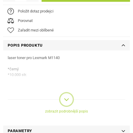
Položit dotaz prodejci
Porovnat
Zařadit mezi oblíbené
POPIS PRODUKTU
laser toner pro Lexmark M1140
*černý
*10.000 str.
Kompatibilní
Lexmark M 1140
Lexmark XM 1140
zobrazit podrobnější popis
PARAMETRY