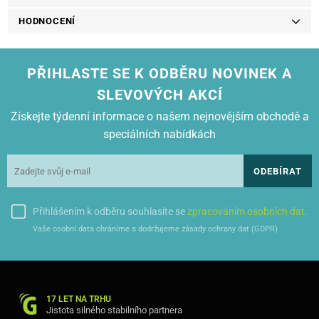
HODNOCENÍ
PŘIHLASTE SE K ODBĚRU NOVINEK A
SLEVOVÝCH AKCÍ
Získejte týdenní informace o našem nejnovějším obchodě a
speciálních nabídkách
ODEBÍRAT
Přihlášením k odběru souhlasíte se
zpracováním osobních dat
.
Vaše osobní data chráníme a dodržujeme zásady ochrany dat (GDPR)
17 LET NA TRHU
Jistota silného stabilního partnera