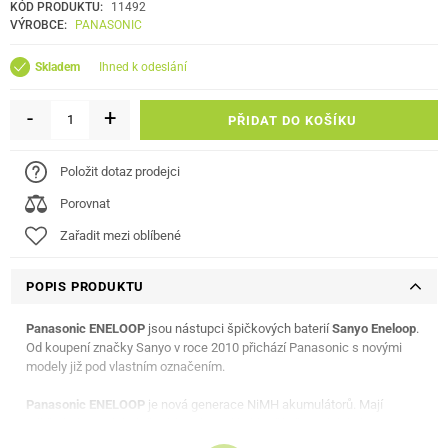
KÓD PRODUKTU:
11492
VÝROBCE:
PANASONIC
ihned k odeslání
Skladem
-
+
PŘIDAT DO KOŠÍKU
Položit dotaz prodejci
Porovnat
Zařadit mezi oblíbené
POPIS PRODUKTU
Panasonic ENELOOP
jsou nástupci špičkových baterií
Sanyo Eneloop
.
Od koupení značky Sanyo v roce 2010 přichází Panasonic s novými
modely již pod vlastním označením.
Panasonic ENELOOP
je nová generace NiMH akumulátorů. Mají
odlišné chemické složení, které jim dává lepší uživatelské vlastnosti.
Jsou dodávány v nabitém stavu a zákazník je ihned po koupi může