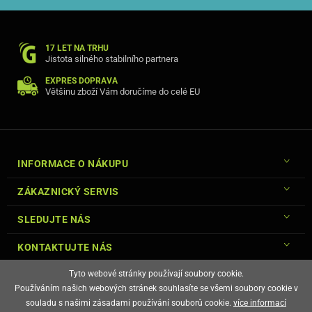
17 LET NA TRHU
Jistota silného stabilního partnera
EXPRES DOPRAVA
Většinu zboží Vám doručíme do celé EU
INFORMACE O NÁKUPU
ZÁKAZNICKÝ SERVIS
SLEDUJTE NÁS
KONTAKTUJTE NÁS
Tyto webové stránky používají soubory cookie.
Používáním našich webových stránek souhlasíte se všemi soubory cookie v
souladu s našimi zásadami používání souborů cookie.
více informací
© Copyright Gsm-Market.cz All Rights Reserved