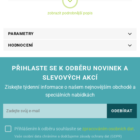
zobrazit podrobnější popis
PARAMETRY
HODNOCENÍ
PŘIHLASTE SE K ODBĚRU NOVINEK A
SLEVOVÝCH AKCÍ
Získejte týdenní informace o našem nejnovějším obchodě a
speciálních nabídkách
ODEBÍRAT
Přihlášením k odběru souhlasíte se
zpracováním osobních dat
.
Vaše osobní data chráníme a dodržujeme zásady ochrany dat (GDPR)