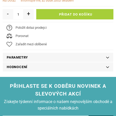
informujte mě, až bude zboží skladem
Na Dotaz
-
+
PŘIDAT DO KOŠÍKU
Položit dotaz prodejci
Porovnat
Zařadit mezi oblíbené
PARAMETRY
HODNOCENÍ
PŘIHLASTE SE K ODBĚRU NOVINEK A
SLEVOVÝCH AKCÍ
Získejte týdenní informace o našem nejnovějším obchodě a
speciálních nabídkách