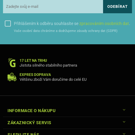
ODEBÍRAT
Přihlášením k odběru souhlasíte se
zpracováním osobních dat
.
Vaše osobní data chráníme a dodržujeme zásady ochrany dat (GDPR)
17 LET NA TRHU
Jistota silného stabilního partnera
EXPRES DOPRAVA
Většinu zboží Vám doručíme do celé EU
INFORMACE O NÁKUPU
ZÁKAZNICKÝ SERVIS
SLEDUJTE NÁS