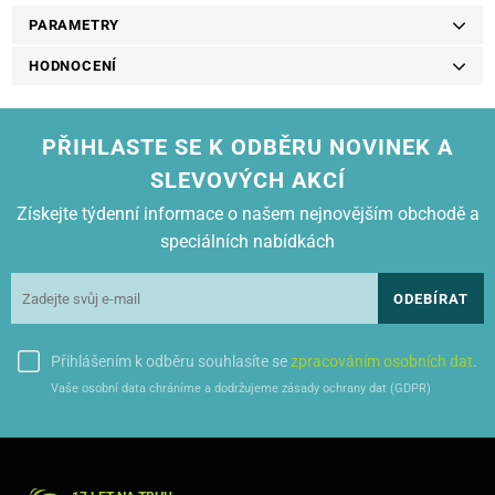
PARAMETRY
HODNOCENÍ
PŘIHLASTE SE K ODBĚRU NOVINEK A
SLEVOVÝCH AKCÍ
Získejte týdenní informace o našem nejnovějším obchodě a
speciálních nabídkách
ODEBÍRAT
Přihlášením k odběru souhlasíte se
zpracováním osobních dat
.
Vaše osobní data chráníme a dodržujeme zásady ochrany dat (GDPR)