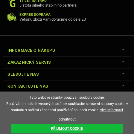
17 LET NA TRHU
Jistota silného stabilního partnera
EXPRES DOPRAVA
Většinu zboží Vám doručíme do celé EU
INFORMACE O NÁKUPU
ZÁKAZNICKÝ SERVIS
SLEDUJTE NÁS
KONTAKTUJTE NÁS
Tyto webové stránky používají soubory cookie.
Používáním našich webových stránek souhlasíte se všemi soubory cookie v
souladu s našimi zásadami používání souborů cookie.
více informací
© Copyright Gsm-Market.cz All Rights Reserved
odmítnout
E-shop vytvořila
PŘIJMOUT COOKIE