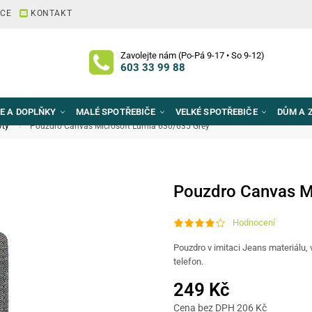
ACE
KONTAKT
Zavolejte nám (Po-Pá 9-17 • So 9-12)
603 33 99 88
E A DOPLŇKY
MALÉ SPOTŘEBIČE
VELKÉ SPOTŘEBIČE
DŮM A 
yty
Pouzdro Canvas Microsoft Lumia 630/635 Grey
Pouzdro Canvas M
Hodnocení
Pouzdro v imitaci Jeans materiálu,
telefon.
249 Kč
Cena bez DPH 206 Kč