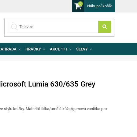
0
Nákupní košík
ZAHRADA
HRAČKY
AKCE 1+1
SLEVY
icrosoft Lumia 630/635 Grey
 ve stylu knížky. Materiál látka/umělá kůže/gumová vanička pro