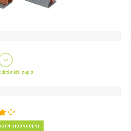
odrobnější popis
ASTNÍ HODNOCENÍ