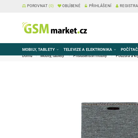
POROVNAT
(
0
)
OBLÍBENÉ
PŘIHLÁŠENÍ
REGISTR
MOBILY, TABLETY
TELEVIZE A ELEKTRONIKA
POČÍTAČ
Domů
Mobily, tablety
Příslušenství mobily
Pouzdra a kr