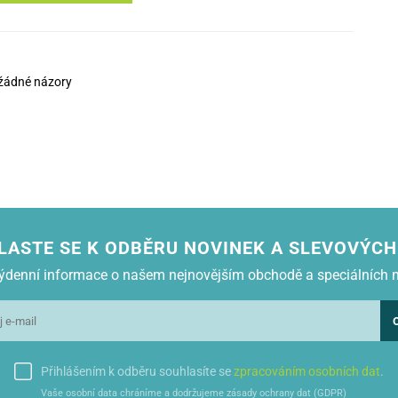
žádné názory
LASTE SE K ODBĚRU NOVINEK A SLEVOVÝCH
 týdenní informace o našem nejnovějším obchodě a speciálních 
Přihlášením k odběru souhlasíte se
zpracováním osobních dat
.
Vaše osobní data chráníme a dodržujeme zásady ochrany dat (GDPR)