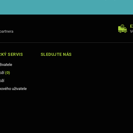
E
 partnera
V
KÝ SERVIS
SLEDUJTE NÁS
živatele
oží
(
0
)
oží
nového uživatele