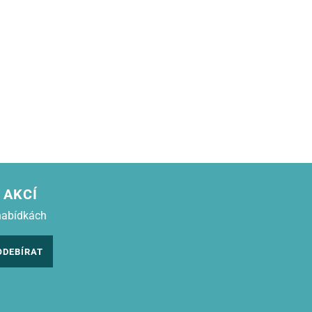
 AKCÍ
nabídkách
ODEBÍRAT