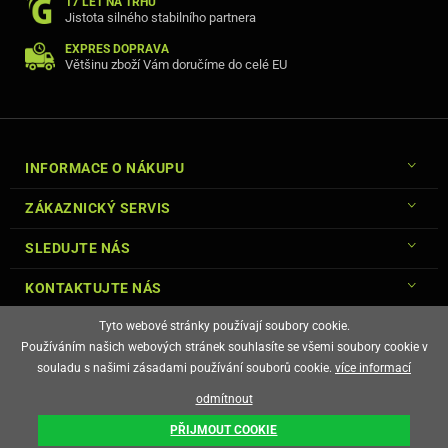
17 LET NA TRHU
Jistota silného stabilního partnera
EXPRES DOPRAVA
Většinu zboží Vám doručíme do celé EU
INFORMACE O NÁKUPU
ZÁKAZNICKÝ SERVIS
SLEDUJTE NÁS
KONTAKTUJTE NÁS
Tyto webové stránky používají soubory cookie.
Používáním našich webových stránek souhlasíte se všemi soubory cookie v
souladu s našimi zásadami používání souborů cookie.
více informací
© Copyright Gsm-Market.cz All Rights Reserved
odmítnout
E-shop vytvořila
PŘIJMOUT COOKIE