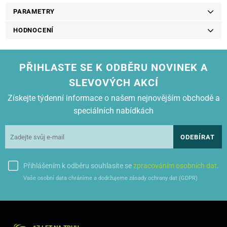
PARAMETRY
HODNOCENÍ
PŘIHLASTE SE K ODBĚRU NOVINEK A
SLEVOVÝCH AKCÍ
Získejte týdenní informace o našem nejnovějším obchodě a
speciálních nabídkách
ODEBÍRAT
Přihlášením k odběru souhlasíte se
zpracováním osobních dat
.
Vaše osobní data chráníme a dodržujeme zásady ochrany dat (GDPR)