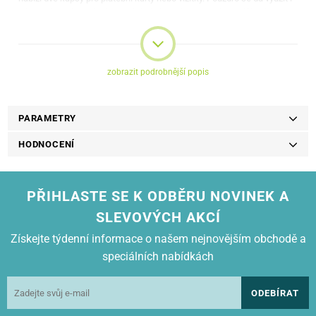
jako praktický stojánek pro přehrávání videa. Pouzdro je dělané na
míru, máte tedy přístup ke všem potřebným funkcím (fotoaparát,
reproduktor, tlačítka)
zobrazit podrobnější popis
PARAMETRY
HODNOCENÍ
PŘIHLASTE SE K ODBĚRU NOVINEK A
SLEVOVÝCH AKCÍ
Získejte týdenní informace o našem nejnovějším obchodě a
speciálních nabídkách
ODEBÍRAT