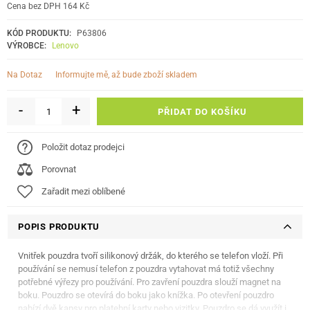
Cena bez DPH 164 Kč
KÓD PRODUKTU:
P63806
VÝROBCE:
Lenovo
informujte mě, až bude zboží skladem
Na Dotaz
-
+
PŘIDAT DO KOŠÍKU
Položit dotaz prodejci
Porovnat
Zařadit mezi oblíbené
POPIS PRODUKTU
Vnitřek pouzdra tvoří silikonový držák, do kterého se telefon vloží. Při
používání se nemusí telefon z pouzdra vytahovat má totiž všechny
potřebné výřezy pro používání. Pro zavření pouzdra slouží magnet na
boku. Pouzdro se otevírá do boku jako knížka. Po otevření pouzdro
nabízí dvě kapsy pro platební karty nebo vizitky. Pouzdro se dá využít i