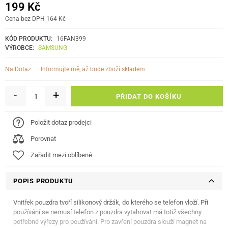
199 Kč
Cena bez DPH 164 Kč
KÓD PRODUKTU:
16FAN399
VÝROBCE:
SAMSUNG
informujte mě, až bude zboží skladem
Na Dotaz
-
+
PŘIDAT DO KOŠÍKU
Položit dotaz prodejci
Porovnat
Zařadit mezi oblíbené
POPIS PRODUKTU
Vnitřek pouzdra tvoří silikonový držák, do kterého se telefon vloží. Při
používání se nemusí telefon z pouzdra vytahovat má totiž všechny
potřebné výřezy pro používání. Pro zavření pouzdra slouží magnet na