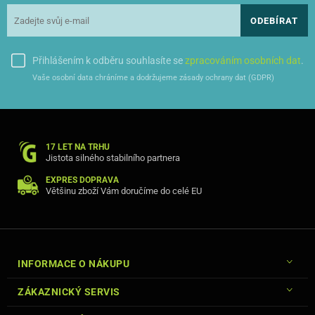
ODEBÍRAT
Přihlášením k odběru souhlasíte se
zpracováním osobních dat
.
Vaše osobní data chráníme a dodržujeme zásady ochrany dat (GDPR)
17 LET NA TRHU
Jistota silného stabilního partnera
EXPRES DOPRAVA
Většinu zboží Vám doručíme do celé EU
INFORMACE O NÁKUPU
ZÁKAZNICKÝ SERVIS