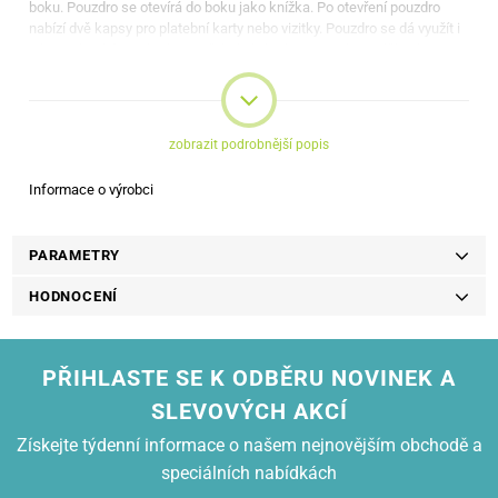
boku. Pouzdro se otevírá do boku jako knížka. Po otevření pouzdro
nabízí dvě kapsy pro platební karty nebo vizitky. Pouzdro se dá využít i
jako praktický stojánek pro přehrávání videa. Pouzdro je dělané na
míru, máte tedy přístup ke všem potřebným funkcím (fotoaparát,
reproduktor, tlačítka)
zobrazit podrobnější popis
Informace o výrobci
PARAMETRY
HODNOCENÍ
PŘIHLASTE SE K ODBĚRU NOVINEK A
SLEVOVÝCH AKCÍ
Získejte týdenní informace o našem nejnovějším obchodě a
speciálních nabídkách