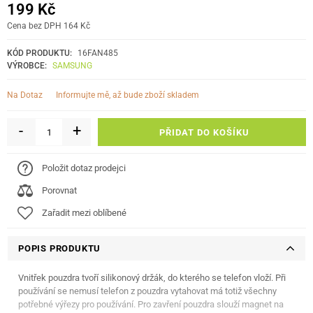
199 Kč
Cena bez DPH 164 Kč
KÓD PRODUKTU:
16FAN485
VÝROBCE:
SAMSUNG
informujte mě, až bude zboží skladem
Na Dotaz
-
+
PŘIDAT DO KOŠÍKU
Položit dotaz prodejci
Porovnat
Zařadit mezi oblíbené
POPIS PRODUKTU
Vnitřek pouzdra tvoří silikonový držák, do kterého se telefon vloží. Při
používání se nemusí telefon z pouzdra vytahovat má totiž všechny
potřebné výřezy pro používání. Pro zavření pouzdra slouží magnet na