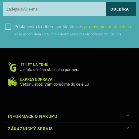
ODEBÍRAT
Přihlášením k odběru souhlasíte se
zpracováním osobních dat
.
Vaše osobní data chráníme a dodržujeme zásady ochrany dat (GDPR)
17 LET NA TRHU
Jistota silného stabilního partnera
EXPRES DOPRAVA
Většinu zboží Vám doručíme do celé EU
INFORMACE O NÁKUPU
ZÁKAZNICKÝ SERVIS