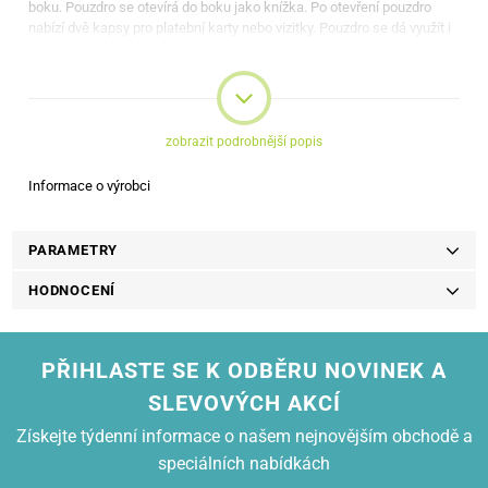
boku. Pouzdro se otevírá do boku jako knížka. Po otevření pouzdro
nabízí dvě kapsy pro platební karty nebo vizitky. Pouzdro se dá využít i
jako praktický stojánek pro přehrávání videa. Pouzdro je dělané na
míru, máte tedy přístup ke všem potřebným funkcím (fotoaparát,
reproduktor, tlačítka)
zobrazit podrobnější popis
Informace o výrobci
PARAMETRY
HODNOCENÍ
PŘIHLASTE SE K ODBĚRU NOVINEK A
SLEVOVÝCH AKCÍ
Získejte týdenní informace o našem nejnovějším obchodě a
speciálních nabídkách