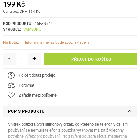
199 Kč
Cena bez DPH 164 Kč
KÓD PRODUKTU:
16FAN549
VÝROBCE:
SAMSUNG
informujte mě, až bude zboží skladem
Na Dotaz
-
+
PŘIDAT DO KOŠÍKU
Položit dotaz prodejci
Porovnat
Zařadit mezi oblíbené
POPIS PRODUKTU
Vnitřek pouzdra tvoří silikonový držák, do kterého se telefon vloží. Při
používání se nemusí telefon z pouzdra vytahovat má totiž všechny
potřebné výřezy pro používání. Pro zavření pouzdra slouží magnet na