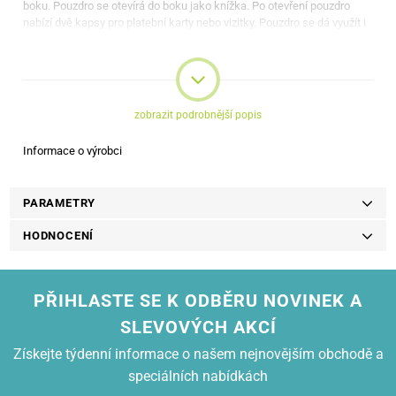
boku. Pouzdro se otevírá do boku jako knížka. Po otevření pouzdro
nabízí dvě kapsy pro platební karty nebo vizitky. Pouzdro se dá využít i
jako praktický stojánek pro přehrávání videa. Pouzdro je dělané na
míru, máte tedy přístup ke všem potřebným funkcím (fotoaparát,
reproduktor, tlačítka)
zobrazit podrobnější popis
Informace o výrobci
PARAMETRY
HODNOCENÍ
PŘIHLASTE SE K ODBĚRU NOVINEK A
SLEVOVÝCH AKCÍ
Získejte týdenní informace o našem nejnovějším obchodě a
speciálních nabídkách