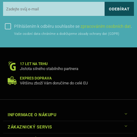
ODEBÍRAT
Přihlášením k odběru souhlasíte se
zpracováním osobních dat
.
Vaše osobní data chráníme a dodržujeme zásady ochrany dat (GDPR)
17 LET NA TRHU
Jistota silného stabilního partnera
EXPRES DOPRAVA
Většinu zboží Vám doručíme do celé EU
INFORMACE O NÁKUPU
ZÁKAZNICKÝ SERVIS