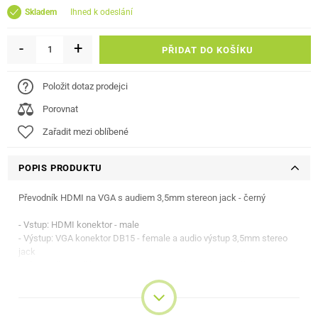
ihned k odeslání
Skladem
-
+
PŘIDAT DO KOŠÍKU
Položit dotaz prodejci
Porovnat
Zařadit mezi oblíbené
POPIS PRODUKTU
Převodník HDMI na VGA s audiem 3,5mm stereon jack - černý
- Vstup: HDMI konektor - male
- Výstup: VGA konektor DB15 - female a audio výstup 3,5mm stereo
jack
- Převodník umožňuje propojit zařízení s výstupním signálem HDMI na
zobrazovací zařízení nebo TV, monitor s VGA konektorem a audio
stereo jack 3,5mm
- Podporuje: HDCP1.0/1.1/1.2; HDMI1.1/1.2/1.3/1.4