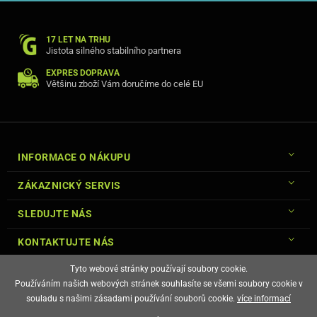
17 LET NA TRHU
Jistota silného stabilního partnera
EXPRES DOPRAVA
Většinu zboží Vám doručíme do celé EU
INFORMACE O NÁKUPU
ZÁKAZNICKÝ SERVIS
SLEDUJTE NÁS
KONTAKTUJTE NÁS
Tyto webové stránky používají soubory cookie.
Používáním našich webových stránek souhlasíte se všemi soubory cookie v
souladu s našimi zásadami používání souborů cookie.
více informací
© Copyright Gsm-Market.cz All Rights Reserved