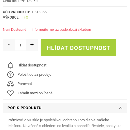
Cena bez DPH 189 Kč
KÓD PRODUKTU:
P516855
VÝROBCE:
TFO
informujte mě, až bude zboží skladem
Není Dostupné
-
+
HLÍDAT DOSTUPNOST
Hlídat dostupnost
Položit dotaz prodejci
Porovnat
Zařadit mezi oblíbené
POPIS PRODUKTU
Prémiové 2.5D sklo je spolehlivou ochranou pro displej vašeho
telefonu. Navržené s ohledem na kvalitu a pohodlí uživatele, poskytuje