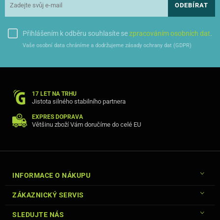
ODEBÍRAT
Přihlášením k odběru souhlasíte se
zpracováním osobních dat
.
Vaše osobní data chráníme a dodržujeme zásady ochrany dat (GDPR)
17 LET NA TRHU
Jistota silného stabilního partnera
EXPRES DOPRAVA
Většinu zboží Vám doručíme do celé EU
INFORMACE O NÁKUPU
ZÁKAZNICKÝ SERVIS
SLEDUJTE NÁS