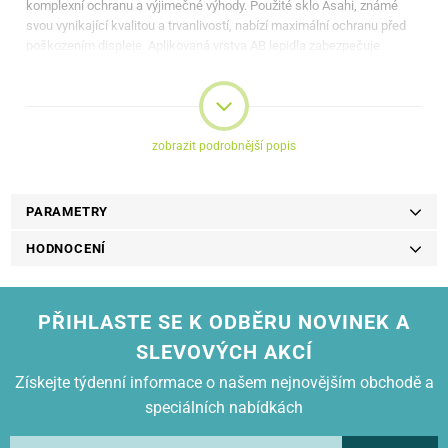
komplexní ochranu a výjimečné výhody. Použité sklo Asahi, známé
svou vynikající kvalitou a trvanlivostí, nabízí maximální ochranu před
poškozením displeje. Aplikovaná vrstva AB lepidla zabezpečuje
jednoduchou aplikaci a eliminuje vzduchové bubliny, čímž poskytuje
dokonalé uchycení.
zobrazit podrobnější popis
PARAMETRY
HODNOCENÍ
PŘIHLASTE SE K ODBĚRU NOVINEK A
SLEVOVÝCH AKCÍ
Získejte týdenní informace o našem nejnovějším obchodě a
speciálních nabídkách