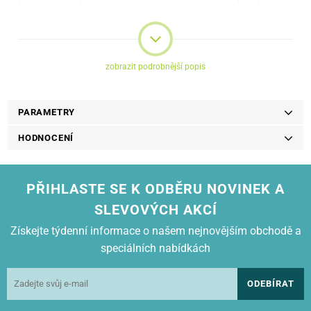
jednoduchou aplikaci a eliminuje vzduchové bubliny, čímž poskytuje
dokonalé uchycení.
zobrazit podrobnější popis
PARAMETRY
HODNOCENÍ
PŘIHLASTE SE K ODBĚRU NOVINEK A
SLEVOVÝCH AKCÍ
Získejte týdenní informace o našem nejnovějším obchodě a
speciálních nabídkách
ODEBÍRAT