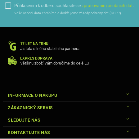
Přihlášením k odběru souhlasíte se
zpracováním osobních dat
.
Vaše osobní data chráníme a dodržujeme zásady ochrany dat (GDPR)
17 LET NA TRHU
Jistota silného stabilního partnera
EXPRES DOPRAVA
Většinu zboží Vám doručíme do celé EU
INFORMACE O NÁKUPU
ZÁKAZNICKÝ SERVIS
SLEDUJTE NÁS
KONTAKTUJTE NÁS
S tvrdostí povrchu 9H je toto sklo velmi odolné vůči poškrábání. Má 3D