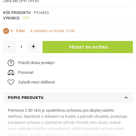
Cena bez DPH 189 Kč
KÓD PRODUKTU:
P516853
VÝROBCE:
TFO
k odeslání ve čtvrtek 13.08.
3 - 5 Dní
-
+
PŘIDAT DO KOŠÍKU
Položit dotaz prodejci
Porovnat
Zařadit mezi oblíbené
POPIS PRODUKTU
Prémiové 2.5D sklo je spolehlivou ochranou pro displej vašeho
telefonu. Navržené s ohledem na kvalitu a pohodlí uživatele, poskytuje
komplexní ochranu a výjimečné výhody. Použité sklo Asahi, známé
svou vynikající kvalitou a trvanlivostí, nabízí maximální ochranu před
poškozením displeje. Aplikovaná vrstva AB lepidla zabezpečuje